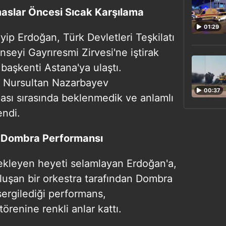
aslar Öncesi Sıcak Karşılama
01:29
p Erdoğan, Türk Devletleri Teşkilatı
seyi Gayrıresmi Zirvesi'ne iştirak
başkenti Astana'ya ulaştı.
 Nursultan Nazarbayev
00:37
ası sırasında beklenmedik ve anlamlı
endi.
n Dombra Performansı
ekleyen heyeti selamlayan Erdoğan'a,
luşan bir orkestra tarafından Dombra
 sergilediği performans,
örenine renkli anlar kattı.