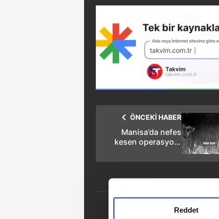
ÖNCEKİ HABER
Manisa’da nefes
kesen operasyon!
Akarsuda mahsur
kalan vatandaşı
jandarma böyle
kurtardı
Reddet