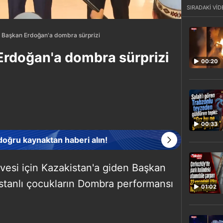
SIRADAKİ VİD
 Başkan Erdoğan'a dombra sürprizi
Erdoğan'a dombra sürprizi
00:20
00:33
 doğru kaynaktan haberi alın!
irvesi için Kazakistan'a giden Başkan
stanlı çocukların Dombra performansı
01:02