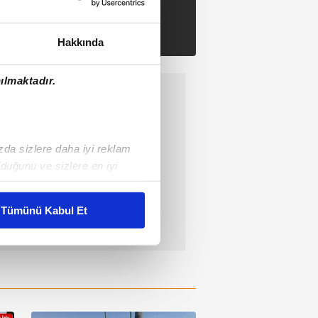
Hakkında
ılmaktadır.
ızda sizlere daha iyi reklam
duğunu ve sizlere en iyi
liyetlerimizi karşılamak
Tümünü Kabul Et
ar gösterilmeyecektir."
çerezler kullanılmaktadır. Bu
u hizmetlerinin sunulması
i ve sizlere yönelik