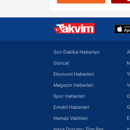
Son Dakika Haberleri
A
Güncel
M
Ekonomi Haberleri
Y
Magazin Haberleri
V
Spor Haberleri
O
Emekli Haberleri
G
Namaz Vakitleri
E
Hava Durumu Tüm İller
I