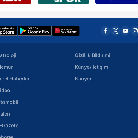
stroloji
Gizlilik Bildirimi
emur
Künye/İletişim
erel Haberler
Kariyer
ideo
tomobil
aleri
-Gazete
phone