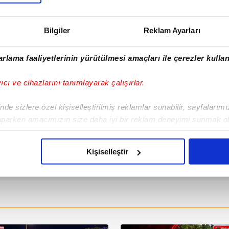
vim.com.tr
Güncel
Bilgiler
Reklam Ayarları
rlama faaliyetlerinin yürütülmesi amaçları ile çerezler kullan
yıcı ve cihazlarını tanımlayarak çalışırlar.
de sizlere özel kişiselleştirilmiş reklamlar sunabilir, sayfalarım
aparken amacımızın size daha iyi bir reklam deneyimi sunmak ol
imizden gelen çabayı gösterdiğimizi ve bu noktada, reklamların ma
olduğunu sizlere hatırlatmak isteriz.
Kişiselleştir
çerezlere izin vermedikleri takdirde, kullanıcılara hedefli reklaml
abilmek için İnternet Sitemizde kendimize ve üçüncü kişilere ait 
isel verileriniz işlenmekte olup gerekli olan çerezler bilgi toplum
 çerezler, sitemizin daha işlevsel kılınması ve kişiselleştirilmes