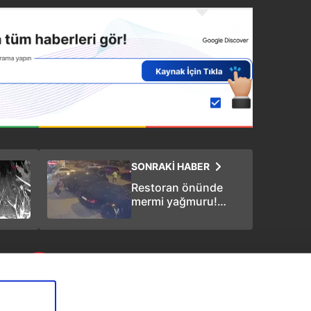
SONRAKİ HABER
Restoran önünde
mermi yağmuru!
Çatışma anı
kamerada
Hasan Demir