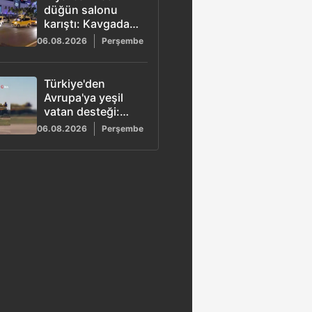
düğün salonu
karıştı: Kavgada 5
kişi yaralandı
06.08.2026
Perşembe
Türkiye'den
Avrupa'ya yeşil
vatan desteği:
Görev
06.08.2026
Perşembe
tamamlandı,
uçaklar yurda
döndü