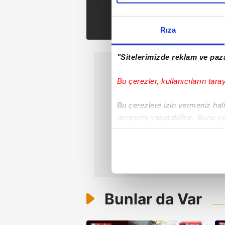
Tak
Rıza
"Sitelerimizde reklam ve paza
Bu çerezler, kullanıcıların tara
Bu çerezlere izin vermeniz halin
deneyimi yaşatabiliriz. Bunu y
içerikleri sunabilmek adına el
noktasında tek gelir kalemimiz 
Her halükârda, kullanıcılar, bu 
Sizlere daha iyi bir hizmet sun
Bunlar da Var
çerezler vasıtasıyla çeşitli kiş
amacıyla kullanılmaktadır. Diğer