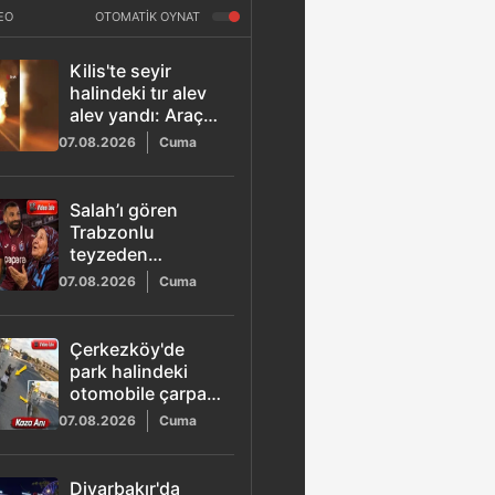
EO
OTOMATİK OYNAT
Kilis'te seyir
halindeki tır alev
alev yandı: Araç
kullanılamaz hale
07.08.2026
Cuma
geldi
Salah’ı gören
Trabzonlu
teyzeden
güldüren sözler:
07.08.2026
Cuma
"Gız bu ne gada
güççük"
Çerkezköy'de
park halindeki
otomobile çarpan
22 yaşındaki Utku
07.08.2026
Cuma
hayatını kaybetti
Diyarbakır'da