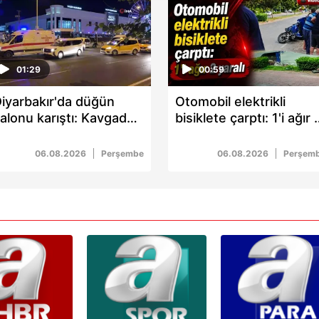
 yapılması, amaçlarıyla sınırlı olarak açık rızanız dahilinde kulla
aşağıda yer alan panel vasıtasıyla belirleyebilirsiniz. Çerezlere iliş
lgilendirme Metnimizi
ziyaret edebilirsiniz.
01:29
00:59
Korunması Kanunu uyarınca hazırlanmış Aydınlatma Metnimizi okum
iyarbakır'da düğün
Otomobil elektrikli
 çerezlerle ilgili bilgi almak için lütfen
tıklayınız
.
alonu karıştı: Kavgada
bisiklete çarptı: 1'i ağır 
 kişi yaralandı
yaralı
06.08.2026
Perşembe
06.08.2026
Perşem