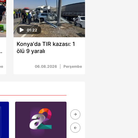
nılacaktır.
kin detaylı bilgi için Ayarlar
01:22
ak ve sitemizde ilgili
Konya'da TIR kazası: 1
2
ölü 9 yaralı
be
06.08.2026
Perşembe