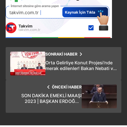
SONRAKİ HABER
Orta Gelirliye Konut Projesi'nde
merak edilenler! Bakan Nebati ve
Kurum tek tek yanıtladı
ÖNCEKİ HABER
SON DAKİKA EMEKLİ MAAŞI
2023 | BAŞKAN ERDOĞAN
MÜJDELEDİ! Yeni zam oranı
yüzde 30 oldu! En düşük emekli
maaşı ne kadar oldu? Taban
ücret...