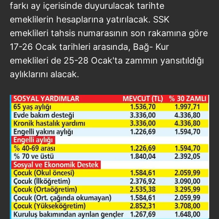
farkı ay içerisinde duyurulacak tarihte
Çerezlere ilişkin tercihlerinizi aşağıda yer alan panel
emeklilerin hesaplarına yatırılacak. SSK
vasıtasıyla belirleyebilirsiniz. Çerezlere ilişkin detaylı bilgi
emeklileri tahsis numarasının son rakamına göre
için Ayarlar butonuna tıklayabilir,
Çerez Bilgilendirme
17-26 Ocak tarihleri arasında, Bağ- Kur
Metnimizi
ziyaret edebilirsiniz.
emeklileri de 25-28 Ocak'ta zammın yansıtıldığı
6698 sayılı Kişisel Verilerin Korunması Kanunu uyarınca
aylıklarını alacak.
hazırlanmış Aydınlatma Metnimizi okumak ve sitemizde
ilgili mevzuata uygun olarak kullanılan çerezlerle ilgili bilgi
almak için lütfen
tıklayınız
.