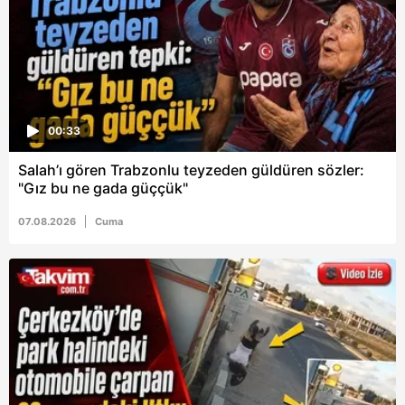
00:33
Salah’ı gören Trabzonlu teyzeden güldüren sözler:
"Gız bu ne gada güççük"
07.08.2026
Cuma