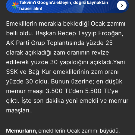
Takvim'i Google'a ekleyin, doğru kaynaktan
haberi alın!
Emeklilerin merakla beklediği Ocak zammı
belli oldu. Başkan Recep Tayyip Erdoğan,
AK Parti Grup Toplantısında yüzde 25
olarak açıkladığı zam oranının revize
edilerek yüzde 30 yapıldığını açıkladı.Yani
SSK ve Bağ-Kur emeklilerinin zam oranı
yüzde 30 oldu. Bunun üzerine; en düşük
memur maaşı 3.500 TL'den 5.500 TL'ye
çıktı. İşte son dakika yeni emekli ve memur
maaşları..
Memurların,
emeklilerin Ocak zammı
büyüdü.