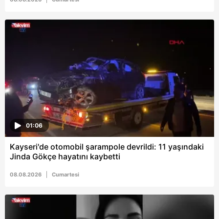
Metnimizi
ziyaret edebilirsiniz.
6698 sayılı Kişisel Verilerin Korunması Kanunu uyarınca
hazırlanmış Aydınlatma Metnimizi okumak ve sitemizde
ilgili mevzuata uygun olarak kullanılan çerezlerle ilgili bilgi
almak için lütfen
tıklayınız
.
01:06
Kayseri'de otomobil şarampole devrildi: 11 yaşındaki
Jinda Gökçe hayatını kaybetti
08.08.2026
Cumartesi