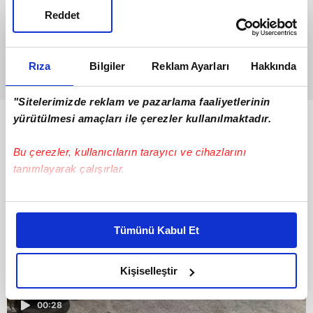
Reddet
Rıza
Bilgiler
Reklam Ayarları
Hakkında
"Sitelerimizde reklam ve pazarlama faaliyetlerinin
yürütülmesi amaçları ile çerezler kullanılmaktadır.
Bunlar da Var
Bu çerezler, kullanıcıların tarayıcı ve cihazlarını
tanımlayarak çalışırlar.
Bu çerezlere izin vermeniz halinde sizlere özel
kişiselleştirilmiş reklamlar sunabilir, sayfalarımızda sizlere
Tümünü Kabul Et
daha iyi reklam deneyimi yaşatabiliriz. Bunu yaparken
amacımızın size daha iyi bir reklam deneyimi sunmak
olduğunu ve sizlere en iyi içerikleri sunabilmek adına
Kişiselleştir
elimizden gelen çabayı gösterdiğimizi ve bu noktada,
reklamların maliyetlerimizi karşılamak noktasında tek gelir
00:28