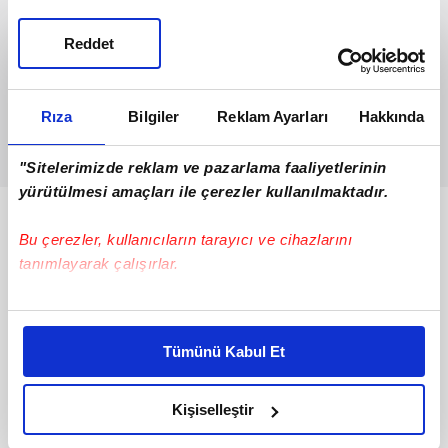
Reddet
Rıza
Bilgiler
Reklam Ayarları
Hakkında
"Sitelerimizde reklam ve pazarlama faaliyetlerinin
yürütülmesi amaçları ile çerezler kullanılmaktadır.
Bunlar da Var
Bu çerezler, kullanıcıların tarayıcı ve cihazlarını
tanımlayarak çalışırlar.
Bu çerezlere izin vermeniz halinde sizlere özel
kişiselleştirilmiş reklamlar sunabilir, sayfalarımızda sizlere
Tümünü Kabul Et
daha iyi reklam deneyimi yaşatabiliriz. Bunu yaparken
amacımızın size daha iyi bir reklam deneyimi sunmak
olduğunu ve sizlere en iyi içerikleri sunabilmek adına
Kişiselleştir
elimizden gelen çabayı gösterdiğimizi ve bu noktada,