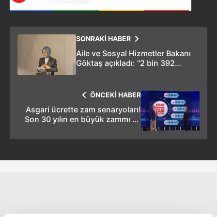
SONRAKİ HABER
Aile ve Sosyal Hizmetler Bakanı
Göktaş açıkladı: "2 bin 392
engelli vatandaşımızın atamasını
daha gerçekleştireceğiz"
ÖNCEKİ HABER
Asgari ücrette zam senaryoları!
Son 30 yılın en büyük zammı mı
geliyor? İşte detaylar