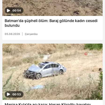
00:54
Batman'da şüpheli ölüm: Baraj gölünde kadın cesedi
bulundu
05.08.2026
Çarşamba
00:53
Manisa Kula'da acı kaza: Hasan Köroğlu hayatını