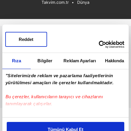
Takvim.com.tr
Dünya
Reddet
Rıza
Bilgiler
Reklam Ayarları
Hakkında
"Sitelerimizde reklam ve pazarlama faaliyetlerinin
yürütülmesi amaçları ile çerezler kullanılmaktadır.
Bu çerezler, kullanıcıların tarayıcı ve cihazlarını
tanımlayarak çalışırlar.
Bu çerezlere izin vermeniz halinde sizlere özel
Bunlar da Var
kişiselleştirilmiş reklamlar sunabilir, sayfalarımızda sizlere
Tümünü Kabul Et