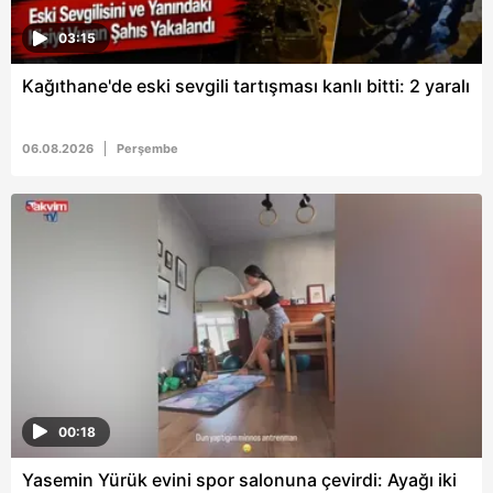
03:15
Kağıthane'de eski sevgili tartışması kanlı bitti: 2 yaralı
06.08.2026
Perşembe
00:18
Yasemin Yürük evini spor salonuna çevirdi: Ayağı iki