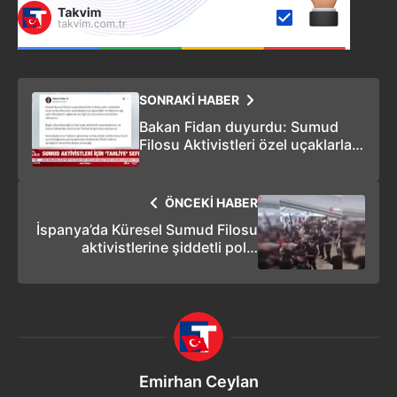
SONRAKİ HABER
Bakan Fidan duyurdu: Sumud
Filosu Aktivistleri özel uçaklarla
Türkiye’ye getiriliyor
ÖNCEKİ HABER
İspanya’da Küresel Sumud Filosu
aktivistlerine şiddetli polis
müdahalesi
Emirhan Ceylan