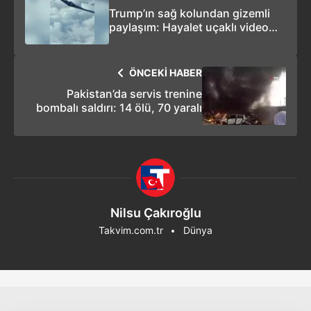
Trump’ın sağ kolundan gizemli
paylaşım: Hayalet uçaklı video
yeni bir saldırının sinyali mi?
ÖNCEKİ HABER
Pakistan’da servis trenine
bombalı saldırı: 14 ölü, 70 yaralı
Nilsu Çakıroğlu
Takvim.com.tr
Dünya