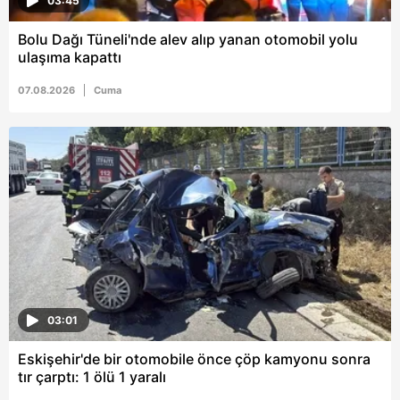
03:45
vasıtasıyla belirleyebilirsiniz. Çerezlere ilişkin detaylı bilgi
Bolu Dağı Tüneli'nde alev alıp yanan otomobil yolu
için Ayarlar butonuna tıklayabilir,
Çerez Bilgilendirme
ulaşıma kapattı
Metnimizi
ziyaret edebilirsiniz.
07.08.2026
Cuma
6698 sayılı Kişisel Verilerin Korunması Kanunu uyarınca
hazırlanmış Aydınlatma Metnimizi okumak ve sitemizde
ilgili mevzuata uygun olarak kullanılan çerezlerle ilgili bilgi
almak için lütfen
tıklayınız
.
03:01
Eskişehir'de bir otomobile önce çöp kamyonu sonra
tır çarptı: 1 ölü 1 yaralı