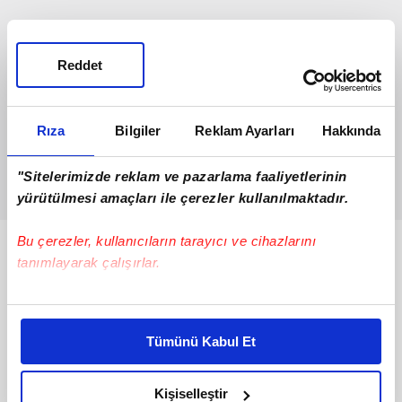
Reddet
Rıza
Bilgiler
Reklam Ayarları
Hakkında
"Sitelerimizde reklam ve pazarlama faaliyetlerinin
yürütülmesi amaçları ile çerezler kullanılmaktadır.
Bu çerezler, kullanıcıların tarayıcı ve cihazlarını
Bunlar da Var
tanımlayarak çalışırlar.
Bu çerezlere izin vermeniz halinde sizlere özel
kişiselleştirilmiş reklamlar sunabilir, sayfalarımızda sizlere
Tümünü Kabul Et
daha iyi reklam deneyimi yaşatabiliriz. Bunu yaparken
amacımızın size daha iyi bir reklam deneyimi sunmak
olduğunu ve sizlere en iyi içerikleri sunabilmek adına
Kişiselleştir