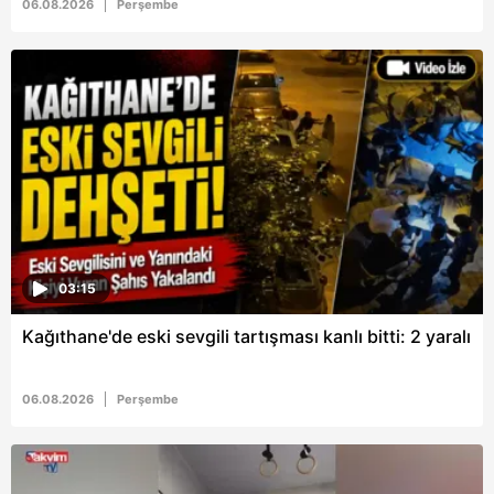
06.08.2026
Perşembe
Metnimizi
ziyaret edebilirsiniz.
6698 sayılı Kişisel Verilerin Korunması Kanunu uyarınca
hazırlanmış Aydınlatma Metnimizi okumak ve sitemizde
ilgili mevzuata uygun olarak kullanılan çerezlerle ilgili bilgi
almak için lütfen
tıklayınız
.
03:15
Kağıthane'de eski sevgili tartışması kanlı bitti: 2 yaralı
06.08.2026
Perşembe