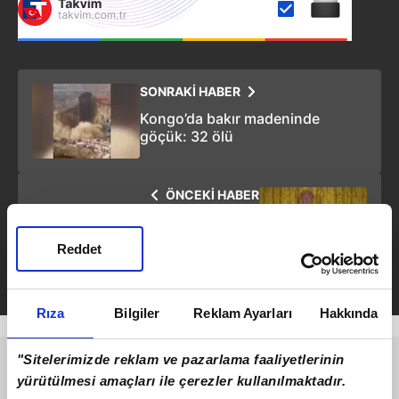
SONRAKİ HABER
Kongo’da bakır madeninde
göçük: 32 ölü
ÖNCEKİ HABER
Trump’tan Ronaldo'ya övgü dolu
sözler: Oğlum büyük bir hayranı
Reddet
Rıza
Bilgiler
Reklam Ayarları
Hakkında
"Sitelerimizde reklam ve pazarlama faaliyetlerinin
yürütülmesi amaçları ile çerezler kullanılmaktadır.