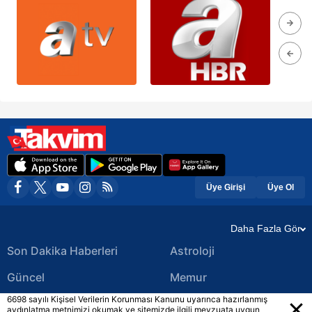
Üye Girişi
Üye Ol
Daha Fazla Gör
Son Dakika Haberleri
Astroloji
Güncel
Memur
6698 sayılı Kişisel Verilerin Korunması Kanunu uyarınca hazırlanmış
Ekonomi Haberleri
Yerel Haberler
aydınlatma metnimizi okumak ve sitemizde ilgili mevzuata uygun