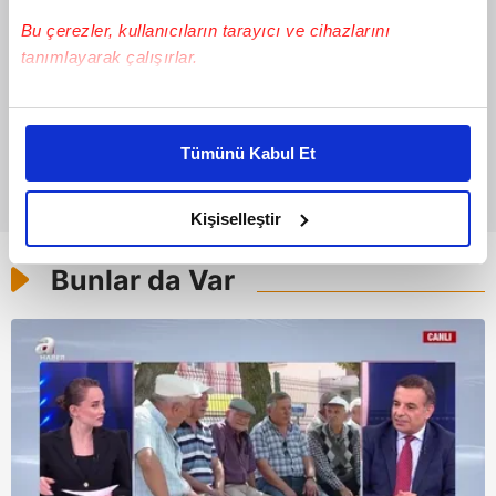
Bu çerezler, kullanıcıların tarayıcı ve cihazlarını
tanımlayarak çalışırlar.
Bu çerezlere izin vermeniz halinde sizlere özel
kişiselleştirilmiş reklamlar sunabilir, sayfalarımızda sizlere
Tümünü Kabul Et
daha iyi reklam deneyimi yaşatabiliriz. Bunu yaparken
amacımızın size daha iyi bir reklam deneyimi sunmak
olduğunu ve sizlere en iyi içerikleri sunabilmek adına
Kişiselleştir
elimizden gelen çabayı gösterdiğimizi ve bu noktada,
reklamların maliyetlerimizi karşılamak noktasında tek gelir
Bunlar da Var
kalemimiz olduğunu sizlere hatırlatmak isteriz.
Her halükârda, kullanıcılar, bu çerezlere izin vermedikleri
takdirde, kullanıcılara hedefli reklamlar
gösterilmeyecektir."
Sizlere daha iyi bir hizmet sunabilmek için İnternet
Sitemizde kendimize ve üçüncü kişilere ait çerezler