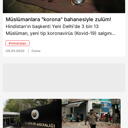
mezara indirilen tabutun
içinde bir hareketlenme
oldu. Hastanın canlı
Müslümanlara "korona" bahanesiyle zulüm!
canlı gömülmesinden
Hindistan'ın başkenti Yeni Delhi'de 3 bin 13
endişe ediliyor.
Müslüman, yeni tip koronavirüs (Kovid-19) salgını
dolayısıyla karantinaya alındıkları günden bu yana 40
#Hindistan
gün geçmesine rağmen tesislerde kalmaya zorlanıyor.
08.05.2020
Cuma