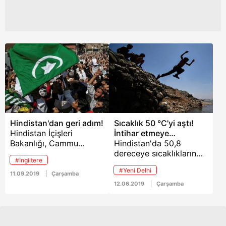
Hindistan'dan geri adım!
Sıcaklık 50 °C'yi aştı!
Hindistan İçişleri
İntihar etmeye
Bakanlığı, Cammu
başladılar
Hindistan'da 50,8
Keşmir'deki
dereceye sıcaklıkların
#İngiltere
kısıtlamaların
yol açtığı kuraklık
#Yeni Delhi
hafifletildiğini ve
nedeniyle yüzlerce köy
11.09.2019
Çarşamba
eyaletteki durumun
boşaltıldı. Ülke son
12.06.2019
Çarşamba
normale dönmekte
birkaç haftadır rekor
olduğunu bildirdi.
sıcaklıklarla baş etmeye
çalışıyor.