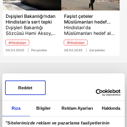
Dışişleri Bakanlığı'ndan
Faşist çeteler
Hindistan'a sert tepki
Müslümanları hedef
Dışişleri Bakanlığı
aldı!
Hindistan'da
Sözcüsü Hami Aksoy,
Müslümanları hedef alan
Hindistan Dışişleri
saldırılar devam ediyor.
#Hindistan
#Hindistan
Sözcüsünün,
Yeni vatandaşlık
Hindistan'ın başkenti
yasasını protesto eden
05.03.2020
Perşembe
26.02.2020
Çarşamba
Yeni Delhi'de yaşanan
Müslümanların ev ve iş
şiddet olaylarına dair
yerleri, faşist Hindu
Cumhurbaşkanı Recep
gruplar tarafından
Tayyip Erdoğan'ın
saldırıya uğradı. Faşist
açıklamalarına ilişkin
saldırılarda ilk bilgilere
yorumlarının, "gerçekleri
göre 19 kişi hayatını
Reddet
inkar etme çabasıyla
kaybetti.
yapılmış haddini aşan
sorumsuz beyanlar"
olduğunu vurguladı.
Rıza
Bilgiler
Reklam Ayarları
Hakkında
"Sitelerimizde reklam ve pazarlama faaliyetlerinin