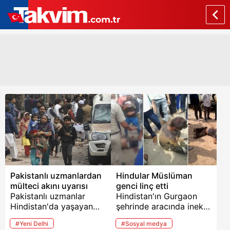
Pakistanlı uzmanlardan
Hindular Müslüman
mülteci akını uyarısı
genci linç etti
Pakistanlı uzmanlar
Hindistan'ın Gurgaon
Hindistan'da yaşayan
şehrinde aracında inek
milyonlarca Müslüman'ın
eti taşıdığı iddiasıyla linç
#Yeni Delhi
#Sosyal medya
ülkede yükselen
edilen Lokman isimli