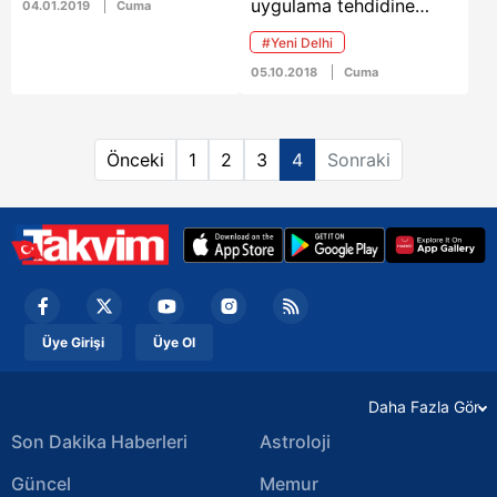
uygulama tehdidine
04.01.2019
Cuma
rağmen Hindistan yönetimi, R
#Yeni Delhi
400 hava ve füze
savunma sistemlerinin
05.10.2018
Cuma
alınması için 5.4 milyar
dolarlık resmi anlaşmayı
imzaladı
Önceki
1
2
3
4
Sonraki
Üye Girişi
Üye Ol
Daha Fazla Gör
Son Dakika Haberleri
Astroloji
Güncel
Memur