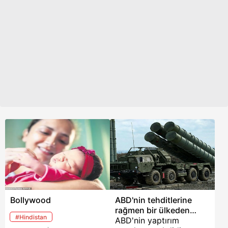
Bollywood
ABD'nin tehditlerine
rağmen bir ülkeden
#Hindistan
daha S-400 imzası!
ABD'nin yaptırım