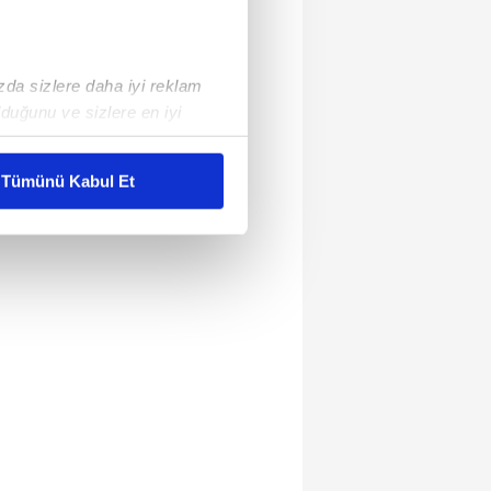
ızda sizlere daha iyi reklam
duğunu ve sizlere en iyi
liyetlerimizi karşılamak
Tümünü Kabul Et
ar gösterilmeyecektir."
çerezler kullanılmaktadır. Bu
u hizmetlerinin sunulması
i ve sizlere yönelik
nılacaktır.
kin detaylı bilgi için Ayarlar
ak ve sitemizde ilgili