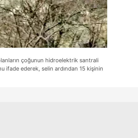
 çerezlerle ilgili bilgi almak için lütfen
tıklayınız
.
olanların çoğunun hidroelektrik santrali
nu ifade ederek, selin ardından 15 kişinin