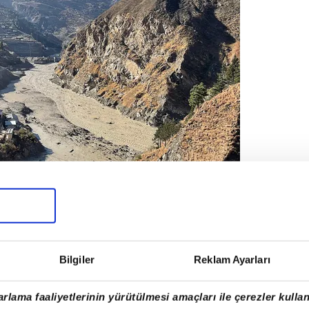
ERCE KİŞİ KAYIP
cesedinin çıkarılmasıyla ölü sayısının 14'e
ybolan en az 150 kişinin arandığı bilgisini de
Bilgiler
Reklam Ayarları
rlama faaliyetlerinin yürütülmesi amaçları ile çerezler kullan