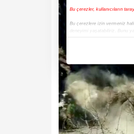
Bu çerezler, kullanıcıların tara
Bu çerezlere izin vermeniz halin
deneyimi yaşatabiliriz. Bunu y
içerikleri sunabilmek adına el
noktasında tek gelir kalemimiz 
Her halükârda, kullanıcılar, bu 
Sizlere daha iyi bir hizmet sun
çerezler vasıtasıyla çeşitli kiş
amacıyla kullanılmaktadır. Diğer
reklam/pazarlama faaliyetlerinin
Çerezlere ilişkin tercihlerinizi 
butonuna tıklayabilir,
Çerez Bi
6698 sayılı Kişisel Verilerin 