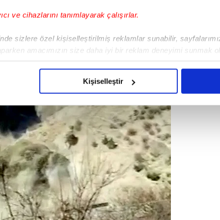
yıcı ve cihazlarını tanımlayarak çalışırlar.
de sizlere özel kişiselleştirilmiş reklamlar sunabilir, sayfalarım
aparken amacımızın size daha iyi bir reklam deneyimi sunmak ol
imizden gelen çabayı gösterdiğimizi ve bu noktada, reklamların ma
olduğunu sizlere hatırlatmak isteriz.
Kişiselleştir
çerezlere izin vermedikleri takdirde, kullanıcılara hedefli reklaml
abilmek için İnternet Sitemizde kendimize ve üçüncü kişilere ait 
isel verileriniz işlenmekte olup gerekli olan çerezler bilgi toplum
 çerezler, sitemizin daha işlevsel kılınması ve kişiselleştirilmes
 yapılması, amaçlarıyla sınırlı olarak açık rızanız dahilinde kulla
aşağıda yer alan panel vasıtasıyla belirleyebilirsiniz. Çerezlere iliş
lgilendirme Metnimizi
ziyaret edebilirsiniz.
Korunması Kanunu uyarınca hazırlanmış Aydınlatma Metnimizi okum