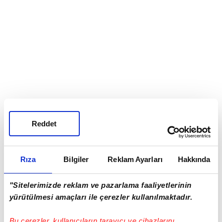
Haberde, yeni varyanta başkent
Yeni Delhi
'deki 9
örnekte de rastlandığı aktarıldı.
Reddet
Rıza
Bilgiler
Reklam Ayarları
Hakkında
"Sitelerimizde reklam ve pazarlama faaliyetlerinin
yürütülmesi amaçları ile çerezler kullanılmaktadır.
TAKVİM UYGULAMASINI İNDİRMEK İÇİN
TIKLAYIN
Bu çerezler, kullanıcıların tarayıcı ve cihazlarını