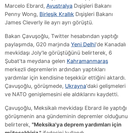
Marcelo Ebrard,
Avustralya
Dışişleri Bakanı
Penny Wong,
Birleşik Krallık
Dışişleri Bakanı
James Cleverly ile ayrı ayrı görüştü.
Bakan Çavuşoğlu, Twitter hesabından yaptığı
paylaşımda, G20 marjında
Yeni Delhi
'de Kanadalı
mevkidaşı Joly'le görüştüğünü belirterek, 6
Şubat'ta meydana gelen
Kahramanmaraş
merkezli depremlerin ardından yaptıkları
yardımlar için kendisine teşekkür ettiğini aktardı.
Çavuşoğlu, görüşmede,
Ukrayna
'daki gelişmeleri
ve NATO genişlemesini ele aldıklarını kaydetti.
Çavuşoğlu, Meksikalı mevkidaşı Ebrard ile yaptığı
görüşmenin ana gündeminin depremler olduğunu
belirterek,
"Meksika'ya deprem yardımları için
müteşekkiriz."
ifadesini kullandı.