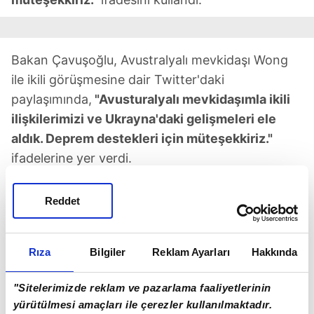
Bakan Çavuşoğlu, Avustralyalı mevkidaşı Wong
ile ikili görüşmesine dair Twitter'daki
paylaşımında,
"Avusturalyalı mevkidaşımla ikili
ilişkilerimizi ve Ukrayna'daki gelişmeleri ele
aldık. Deprem destekleri için müteşekkiriz."
ifadelerine yer verdi.
İngiliz mevkidaşı Cleverly ile de bir araya gelen
Reddet
Çavuşoğlu, yaptığı paylaşımda mevkidaşıyla
Kahramanmaraş merkezli depremleri,
Ukrayna'daki son durumu ve NATO genişlemesini
Rıza
Bilgiler
Reklam Ayarları
Hakkında
ele aldıklarını belirtti.
"Sitelerimizde reklam ve pazarlama faaliyetlerinin
Çavuşoğlu, İngiliz mevkidaşına
İngiltere
'nin
yürütülmesi amaçları ile çerezler kullanılmaktadır.