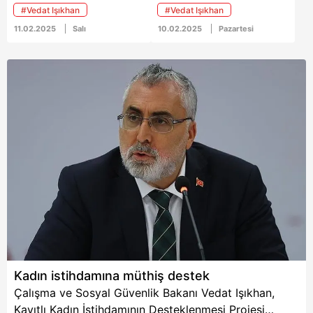
Programı'nın
ile 1 yılda 882 bin 225
#Vedat Işıkhan
#Vedat Işıkhan
başvurularının
kadının istihdama
başladığını duyurdu.
kazandırıldığını açıkladı.
11.02.2025
Salı
10.02.2025
Pazartesi
Kadın istihdamına müthiş destek
Çalışma ve Sosyal Güvenlik Bakanı Vedat Işıkhan,
Kayıtlı Kadın İstihdamının Desteklenmesi Projesi