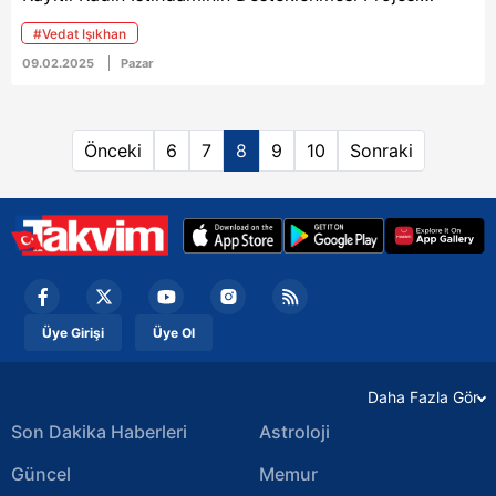
kapsamında 2 bin 100 kadın işveren ve 2 bin 100
#Vedat Işıkhan
kadın işçinin faydalanacağını açıkladı.
09.02.2025
Pazar
Önceki
6
7
8
9
10
Sonraki
Üye Girişi
Üye Ol
Daha Fazla Gör
Son Dakika Haberleri
Astroloji
Güncel
Memur