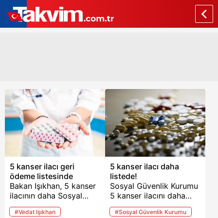
5 kanser ilacı geri
5 kanser ilacı daha
ödeme listesinde
listede!
Bakan Işıkhan, 5 kanser
Sosyal Güvenlik Kurumu
ilacının daha Sosyal
5 kanser ilacını daha
Güvenlik Kurumu’nun
geri ödeme listesine
#Vedat Işıkhan
#Sosyal Güvenlik Kurumu
(SGK) geri ödeme
aldı. Kararı duyuran