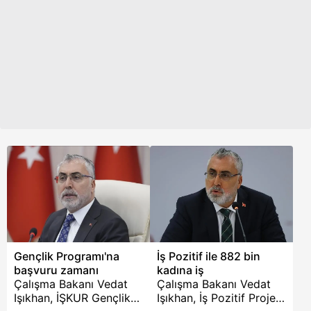
bayram ikramiyesi ile
ilgili çalışma
yapılacağını duyurdu.
İkramiye 21 Şubat'ta
Giresun'da
düzenlenecek Ekonomi
Koordinasyon Kurulu
toplantısında ele
alınacak. Artışa ilişkin
formüller de
konuşulmaya başladı.
Özellikle 3 formül öne
çıktı. Peki emekliler ne
zaman ve ne kadar
ikramiye alabilecek? İşte
bu soruların yanıtları…
Gençlik Programı'na
İş Pozitif ile 882 bin
başvuru zamanı
kadına iş
Çalışma Bakanı Vedat
Çalışma Bakanı Vedat
Işıkhan, İŞKUR Gençlik
Işıkhan, İş Pozitif Projesi