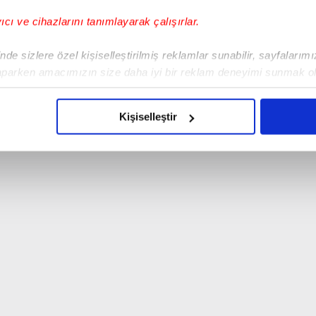
yıcı ve cihazlarını tanımlayarak çalışırlar.
de sizlere özel kişiselleştirilmiş reklamlar sunabilir, sayfalarım
aparken amacımızın size daha iyi bir reklam deneyimi sunmak ol
imizden gelen çabayı gösterdiğimizi ve bu noktada, reklamların ma
olduğunu sizlere hatırlatmak isteriz.
Kişiselleştir
çerezlere izin vermedikleri takdirde, kullanıcılara hedefli reklaml
abilmek için İnternet Sitemizde kendimize ve üçüncü kişilere ait 
isel verileriniz işlenmekte olup gerekli olan çerezler bilgi toplum
 çerezler, sitemizin daha işlevsel kılınması ve kişiselleştirilmes
 yapılması, amaçlarıyla sınırlı olarak açık rızanız dahilinde kulla
aşağıda yer alan panel vasıtasıyla belirleyebilirsiniz. Çerezlere iliş
lgilendirme Metnimizi
ziyaret edebilirsiniz.
Korunması Kanunu uyarınca hazırlanmış Aydınlatma Metnimizi okum