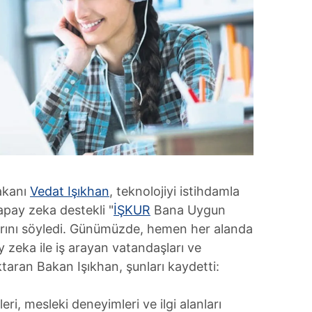
akanı
Vedat Işıkhan
, teknolojiyi istihdamla
apay zeka destekli "
İŞKUR
Bana Uygun
klarını söyledi. Günümüzde, hemen her alanda
 zeka ile iş arayan vatandaşları ve
ktaran Bakan Işıkhan, şunları kaydetti:
eri, mesleki deneyimleri ve ilgi alanları