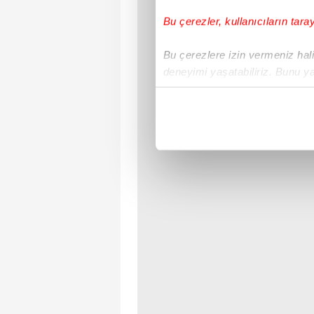
Bu çerezler, kullanıcıların tara
Bu çerezlere izin vermeniz halin
deneyimi yaşatabiliriz. Bunu y
içerikleri sunabilmek adına el
noktasında tek gelir kalemimiz 
Her halükârda, kullanıcılar, bu 
Sizlere daha iyi bir hizmet sun
çerezler vasıtasıyla çeşitli kiş
amacıyla kullanılmaktadır. Diğer
reklam/pazarlama faaliyetlerinin
Çerezlere ilişkin tercihlerinizi 
butonuna tıklayabilir,
Çerez Bi
6698 sayılı Kişisel Verilerin 