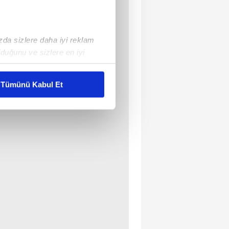
ızda sizlere daha iyi reklam
duğunu ve sizlere en iyi
liyetlerimizi karşılamak
Tümünü Kabul Et
ar gösterilmeyecektir."
çerezler kullanılmaktadır. Bu
u hizmetlerinin sunulması
i ve sizlere yönelik
nılacaktır.
kin detaylı bilgi için Ayarlar
ak ve sitemizde ilgili