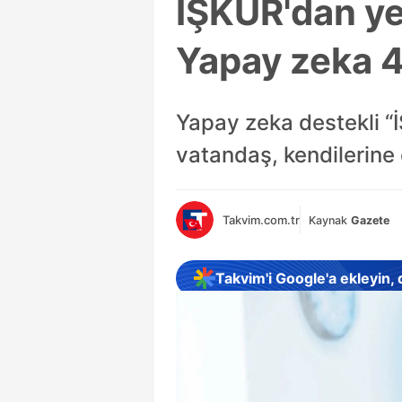
İŞKUR'dan ye
Yapay zeka 45
Yapay zeka destekli “İ
vatandaş, kendilerine e
Takvim.com.tr
Kaynak
Gazete
Takvim'i Google'a ekleyin,