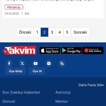
karşıya geldi. Mücadelede sarı lacivertliler, penaltı
#Beşiktaş
kazandı. Oğuzhan Çakır, VAR'ın çağırması sonrasında
23.12.2025
Salı
beyaz noktayı gösterdi.
Önceki
1
2
3
4
5
Sonraki
Üye Girişi
Üye Ol
Daha Fazla Gör
Son Dakika Haberleri
Astroloji
Güncel
Memur