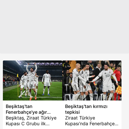
açıklamalarda bulundu.
önemli mesajlar verdi.
Beşiktaş'tan
Beşiktaş'tan kırmızı
Fenerbahçe'ye ağır
tepkisi
gönderme!
Beşiktaş, Ziraat Türkiye
Ziraat Türkiye
Kupası C Grubu ilk
Kupası’nda Fenerbahçe