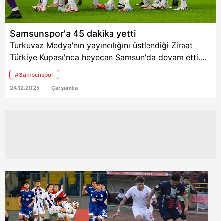
Samsunspor'a 45 dakika yetti
Turkuvaz Medya'nın yayıncılığını üstlendiği Ziraat
Türkiye Kupası'nda heyecan Samsun'da devam etti.
Samsunspor ile Eyüpspor kozlarını Samsun'da
#Samsunspor
paylaştı. Karadeniz temsilcisi, rakibini 2-1 yenerek 3
24.12.2025
Çarşamba
puanı hanesine yazdırdı. İşte detaylar...