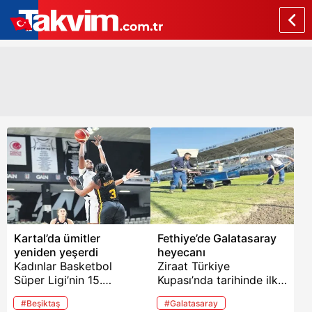
Kartal’da ümitler
Fethiye’de Galatasaray
yeniden yeşerdi
heyecanı
Kadınlar Basketbol
Ziraat Türkiye
Süper Ligi’nin 15.
Kupası’nda tarihinde ilk
haftasında Beşiktaş,
kez Galatasaray’la
#Beşiktaş
#Galatasaray
sahasında Melikgazi
karşılaşmaya hazırlanan