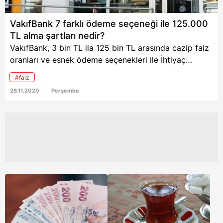
VakıfBank 7 farklı ödeme seçeneği ile 125.000
TL alma şartları nedir?
VakıfBank, 3 bin TL ila 125 bin TL arasında cazip faiz
oranları ve esnek ödeme seçenekleri ile İhtiyaç
Kredisi veriyor. Kamu personeli, özel sektör çalışanları
#faiz
ve emekliler için sunulan kredi kapsamında 1,44 faiz
26.11.2020
Perşembe
oranı 36 aya varan vade imkanı tüm müşterilere
sunuluyor. Öte yandan VakıfBank Genel Müdürü Abdi
Serdar Üstünsalih, "Rakip bankalar arasında yenileme
oranını yüzde 100 seviyesinin üzerinde gerçekleştiren
tek banka olduk'' şeklinde konuştu. Peki VakıfBank
İhtiyaç Kredisi başvuru şartları neler? Nasıl başvuru
yapılır?