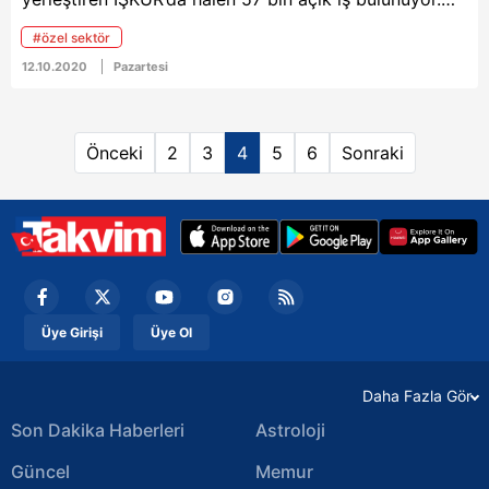
Özel sektör en çok beden işçisi, temizlik görevlsii ve
#özel sektör
dikişçi arıyor...
12.10.2020
Pazartesi
Önceki
2
3
4
5
6
Sonraki
Üye Girişi
Üye Ol
Daha Fazla Gör
Son Dakika Haberleri
Astroloji
Güncel
Memur