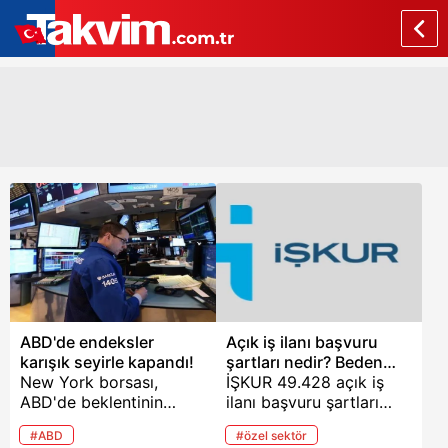
ABD'de endeksler
Açık iş ilanı başvuru
karışık seyirle kapandı!
şartları nedir? Beden
New York borsası,
işçisi, Temizlik görevlisi,
İŞKUR 49.428 açık iş
ABD'de beklentinin
makineci ve şoför....
ilanı başvuru şartları
altında gerçekleşen
oldukça merak ediliyor.
#ABD
#özel sektör
istihdam verisinin
Özellikle beden işçisi,