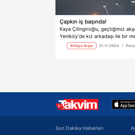
Çapkın iş başında!
Kaya Çilingiroğlu, geçtiğimiz ak
Yeniköy'de kız arkadaşı ile bir 
çıkışı objektiflere yansıdı. Ünlü i
#Hülya Avşar
21.11.2024
Per
gazetecilerin kendisine yöneltile
"evlilik" sorularına yanıt verdi.
Son Dakika Haberleri
A