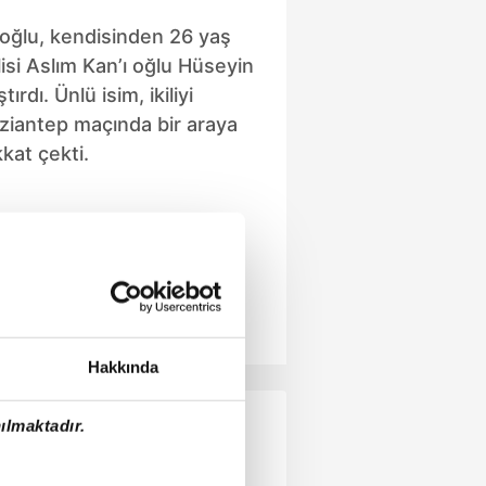
roğlu, kendisinden 26 yaş
isi Aslım Kan’ı oğlu Hüseyin
tırdı. Ünlü isim, ikiliyi
ziantep maçında bir araya
kat çekti.
Hakkında
ılmaktadır.