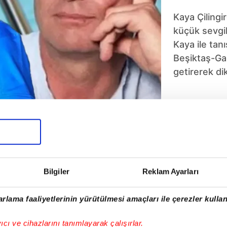
Kaya Çilingi
küçük sevgil
Kaya ile tanış
Beşiktaş-Ga
getirerek dik
5
6
7
8
9
10
Bilgiler
Reklam Ayarları
rlama faaliyetlerinin yürütülmesi amaçları ile çerezler kullan
yıcı ve cihazlarını tanımlayarak çalışırlar.