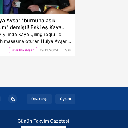
ya Avşar "burnuna aşık
um" demişti! Eski eş Kaya
ingiroğlu kahkahaya boğuldu
 yılında Kaya Çilingiroğlu ile
ah masasına oturan Hülya Avşar,
 yılında Çilingiroğlu'nun Avşar
#Hülya Avşar
19.11.2024
Salı
nı Feraye Tanyolaç ile aldattığı
aları sonrası boşanmıştı.
likleri biten ama arkadaşlıkları
eyen Kaya Çilingiroğlu, Hülya
r'ın "Burnuna aşık oldum"
erine esprili bir yanıt verdi.
uşurken kahkahaya boğulan Kaya
Üye Girişi
Üye Ol
ngiroğlu'nun işte o açıklamaları...
Günün Takvim Gazetesi