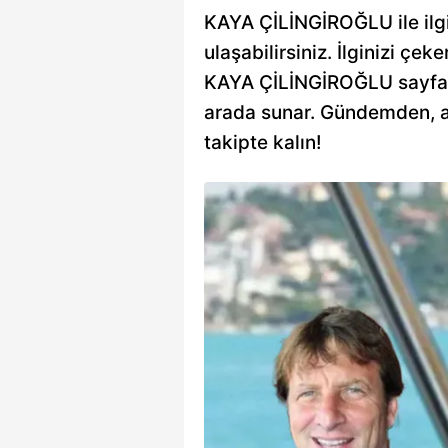
KAYA ÇİLİNGİROĞLU ile ilgil
ulaşabilirsiniz. İlginizi çeke
KAYA ÇİLİNGİROĞLU sayfası, 
arada sunar. Gündemden, an
takipte kalın!
inirlendiren
le 8 yıllık evliliği 2005
 Hülya Avşar, önceki