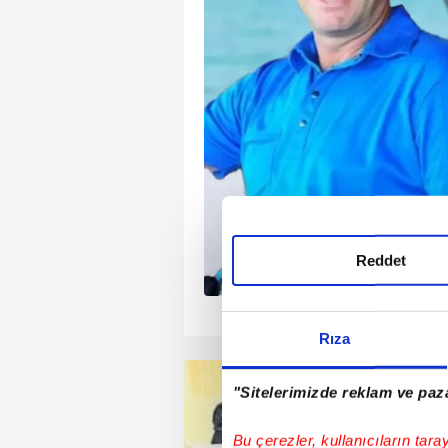
 Çilingiroğlu'nun doğum
yle bir araya geldi. Bir
ın yeni yaşını kutlayan
kız kardeşi Helin Avşar ve
i Gülseren Çilingiroğlu
n çıkışı basın
r araya gelen Hülya
giroğlu'nun yeni
ir soruya sinirlendi. İşte
Reddet
1
2
3
4
Rıza
"Sitelerimizde reklam ve paza
Bu çerezler, kullanıcıların tara