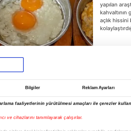
yapılan araşt
kahvaltının 
açlık hissini
kolaylaştırdığ
5
6
7
8
9
10
Bilgiler
Reklam Ayarları
rlama faaliyetlerinin yürütülmesi amaçları ile çerezler kullan
yıcı ve cihazlarını tanımlayarak çalışırlar.