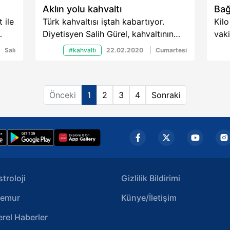
Aklın yolu kahvaltı
Bağ
 ile
Türk kahvaltısı iştah kabartıyor.
Kilo
Diyetisyen Salih Gürel, kahvaltının
vaki
bilişsel performansı artırdığını ve
Hom
Salı
#kahvaltı
22.02.2020
Cumartesi
enerji verdiğini belirtiyor. Yeterli ve
Koul
dengeli kahvaltıda yenilmesi
yüks
gerekenleri sıralıyor...
yüks
Önceki
1
2
3
4
Sonraki
çok
çok
söyl
stroloji
Gizlilik Bildirimi
emur
Künye/İletişim
erel Haberler