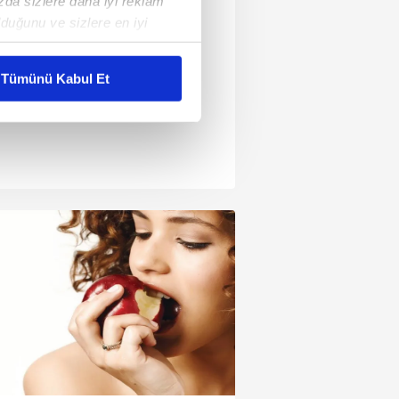
ızda sizlere daha iyi reklam
duğunu ve sizlere en iyi
liyetlerimizi karşılamak
Tümünü Kabul Et
ar gösterilmeyecektir."
çerezler kullanılmaktadır. Bu
u hizmetlerinin sunulması
i ve sizlere yönelik
nılacaktır.
kin detaylı bilgi için Ayarlar
ak ve sitemizde ilgili