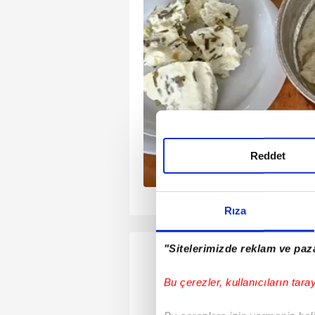
. Cenaze ile ilgilenirken
rlamasını istedi. Genç
olkan K., önce kafa atıp
ğı kadının burnunu
Reddet
1
2
3
4
Rıza
"Sitelerimizde reklam ve paza
Bu çerezler, kullanıcıların tara