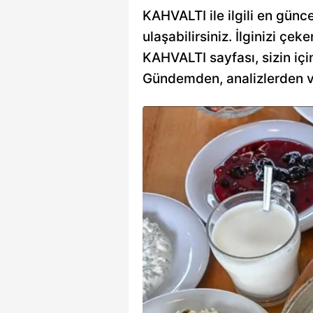
KAHVALTI ile ilgili en günc
ulaşabilirsiniz. İlginizi çeke
KAHVALTI sayfası, sizin için
Gündemden, analizlerden vey
kadına
ayağı
r nikahsız olarak Volkan
şayan Gül G., (21) dün