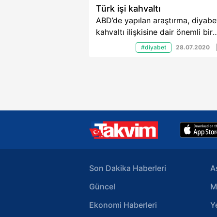
Türk işi kahvaltı
ABD’de yapılan araştırma, diyabet
kahvaltı ilişkisine dair önemli bir
sonuç ortaya çıkardı. Türk tipi
#diyabet
28.07.2020
kahvaltının en sağlıklısı olduğu
açıklandı.
Son Dakika Haberleri
A
Güncel
M
Ekonomi Haberleri
Y