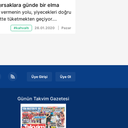
ırsaklara günde bir elma
 vermenin yolu, yiyecekleri doğru
tte tüketmekten geçiyor.
eopati Uzmanı Dr. Yegâne
#kahvaltı
26.01.2020
Pazar
ıeva Özcan, glisemik indeksi
ek ve kan şekerini hızlı
elten gıdaların kısa sürede daha
 acıkmaya ve gün içinde daha
 yemeye neden olduğunu
üyor.
Üye Girişi
Üye Ol
Günün Takvim Gazetesi