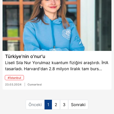
6698 sayılı Kişisel Verilerin Korunması Kanunu uyarınca
hazırlanmış Aydınlatma Metnimizi okumak ve sitemizde
ilgili mevzuata uygun olarak kullanılan çerezlerle ilgili bilgi
almak için lütfen
tıklayınız
.
Türkiye'nin o'nur'u
Liseli Sıla Nur Yorulmaz kuantum fiziğini araştırdı. İHA
tasarladı. Harvard'dan 2.8 milyon liralık tam burs
kazandı.
#İstanbul
23.03.2024
Cumartesi
Önceki
1
2
3
Sonraki