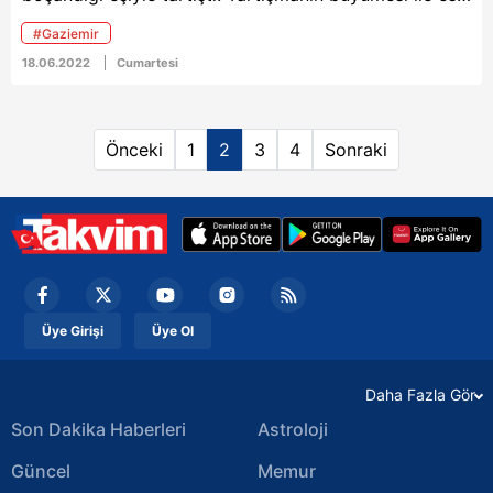
eşi ve 3 yaşındaki oğlunu öldürdü. Zanlı, polise
#Gaziemir
giderek teslim oldu.
18.06.2022
Cumartesi
Önceki
1
2
3
4
Sonraki
Üye Girişi
Üye Ol
Daha Fazla Gör
Son Dakika Haberleri
Astroloji
Güncel
Memur