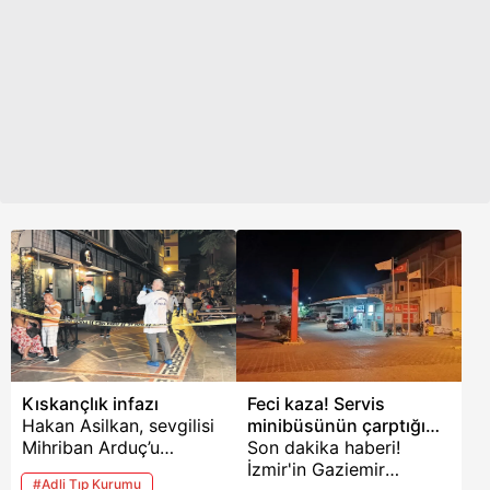
AFAD ve Kandilli son
depremler listesi.
Kıskançlık infazı
Feci kaza! Servis
Hakan Asilkan, sevgilisi
minibüsünün çarptığı
Mihriban Arduç’u
yaya öldü
Son dakika haberi!
Kadıköy’de bir kafede
İzmir'in Gaziemir
#Adli Tıp Kurumu