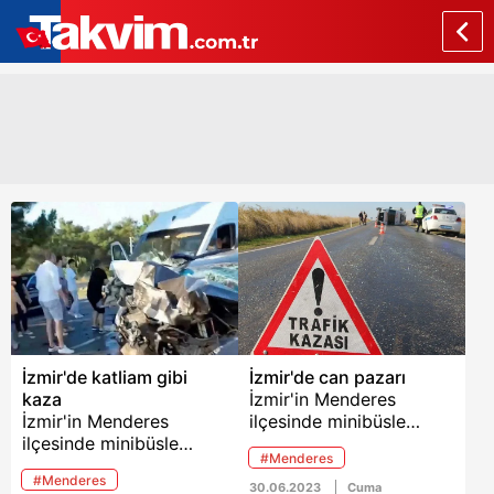
İzmir'de katliam gibi
İzmir'de can pazarı
kaza
İzmir'in Menderes
İzmir'in Menderes
ilçesinde minibüsle
ilçesinde minibüsle
otomobilin çarpışması
#Menderes
otomobilin çarpışması
sonucu 4 kişi öldü,
#Menderes
sonucu 4 kişi öldü,
yaralanan 5'i ağır 21 kişi
30.06.2023
Cuma