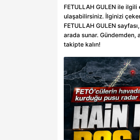
FETULLAH GULEN ile ilgili e
ulaşabilirsiniz. İlginizi çeke
FETULLAH GULEN sayfası, siz
arada sunar. Gündemden, an
takipte kalın!
şi çıktı
ktöründeki karanlık
yağı daha deşifre oldu.