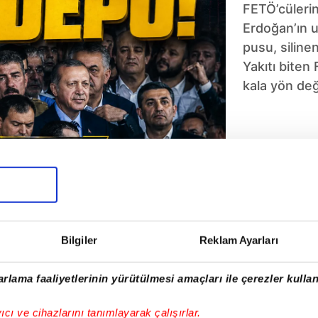
FETÖ’cüleri
Erdoğan’ın 
pusu, silinen
Yakıtı biten
kala yön deği
4
5
6
7
8
9
Bilgiler
Reklam Ayarları
rlama faaliyetlerinin yürütülmesi amaçları ile çerezler kullan
yıcı ve cihazlarını tanımlayarak çalışırlar.