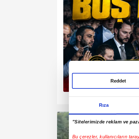
K’ın sahibi Zeki
i kasadan, mal
nı Fetullahçı Terör
ğını gösteren el
 bir vasiyetname çıktı.
sasından ayrıca, örgüt
ülen’in “tılsım duası” da
bir bağlılıkla FETÖ’ye
k’un 22 şirketine
te isim isim o
Reddet
1
2
3
Rıza
"Sitelerimizde reklam ve paza
Bu çerezler, kullanıcıların tara