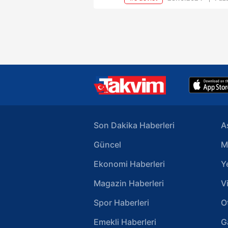
Ekim tarihinde erişime açıldığını
duyurdu.
Son Dakika Haberleri
A
Güncel
M
Ekonomi Haberleri
Y
Magazin Haberleri
V
Spor Haberleri
O
Emekli Haberleri
G