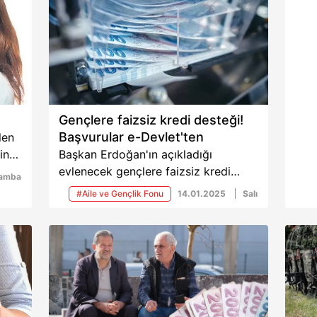
Gençlere faizsiz kredi desteği!
Başvurular e-Devlet'ten
len
inci
Başkan Erdoğan'ın açıkladığı
in
evlenecek gençlere faizsiz kredi
amba
 5
desteği, birinci, ikinci ve üçüncü
#Aile ve Gençlik Fonu
14.01.2025
Salı
uk
çocuk için yapılacak olan doğum
me
yardımlarına ilişkin detayları
paylaşan Aile ve Sosyal Hizmetler
Bakanı Mahinur Özdemir Göktaş,
"Başvurular başladı 4 saat içerisinde
4311 sayısına ulaştık" dedi. Peki
başvurular nereden? Gelir kıstası var