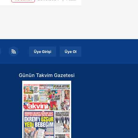
) burs sonuçlarının
lanmasını heyecanla bekliyor. 8-
kim tarihleri arasında
amlanan burs başvurularının
ından gözler Gençlik ve Spor
nlığı (GSB) tarafından yapılacak
i açıklamaya çevrildi. Geçtiğimiz
Üye Girişi
Üye Ol
arda kasım ayında açıklanan
çların bu yıl da benzer bir
imle duyurulması bekleniyor.
Günün Takvim Gazetesi