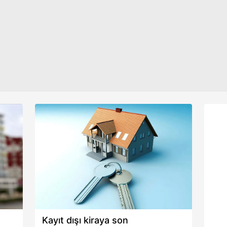
aşağıda yer alan panel vasıtasıyla belirleyebilirsiniz. Çerezlere iliş
zaman açıklanacak? İşte detaylar...
Kamp
lgilendirme Metnimizi
ziyaret edebilirsiniz.
her 
kamp
Korunması Kanunu uyarınca hazırlanmış Aydınlatma Metnimizi okum
edil
 çerezlerle ilgili bilgi almak için lütfen
tıklayınız
.
Kayıt dışı kiraya son