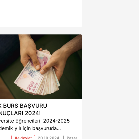
K BURS BAŞVURU
NUÇLARI 2024!
ersite öğrencileri, 2024-2025
emik yılı için başvuruda
ndukları Kredi ve Yurtlar Kurumu
#e devlet
20.10.2024
Pazar