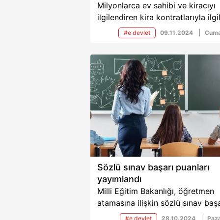
Milyonlarca ev sahibi ve kiracıyı
ilgilendiren kira kontratlarıyla ilgil
yeni dönem resmen başlamış old
#e devlet
09.11.2024
Cuma
Bundan böyle artık kira kontratla
Devlet'e entegre edilebilecek.
Sözlü sınav başarı puanları
yayımlandı
Milli Eğitim Bakanlığı, öğretmen
atamasına ilişkin sözlü sınav başa
puanlarının e-Devlet üzerinden 2
#e devlet
28.10.2024
Paza