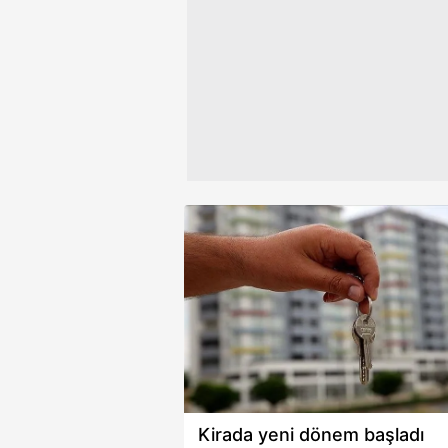
Çerezlere ilişkin tercihlerinizi 
butonuna tıklayabilir,
Çerez Bi
6698 sayılı Kişisel Verilerin 
mevzuata uygun olarak kullanılan
Kirada yeni dönem başladı