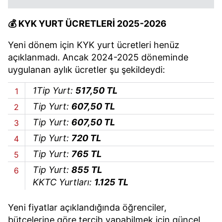
💰 KYK YURT ÜCRETLERİ 2025-2026
Yeni dönem için KYK yurt ücretleri henüz
açıklanmadı. Ancak 2024-2025 döneminde
uygulanan aylık ücretler şu şekildeydi:
1Tip Yurt:
517,50 TL
Tip Yurt:
607,50 TL
Tip Yurt:
607,50 TL
Tip Yurt:
720 TL
Tip Yurt:
765 TL
Tip Yurt:
855 TL
KKTC Yurtları:
1.125 TL
Yeni fiyatlar açıklandığında öğrenciler,
bütçelerine göre tercih yapabilmek için güncel