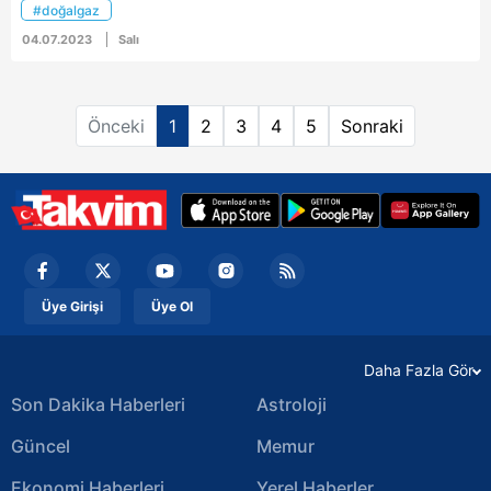
ifade etti.
#doğalgaz
göre 1 kişi yaralandı.
04.07.2023
Salı
Önceki
1
2
3
4
5
Sonraki
Üye Girişi
Üye Ol
Daha Fazla Gör
Son Dakika Haberleri
Astroloji
Güncel
Memur
Ekonomi Haberleri
Yerel Haberler