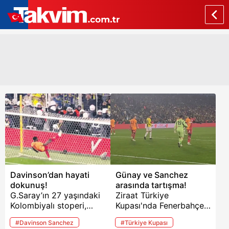
Davinson’dan hayati
Günay ve Sanchez
dokunuş!
arasında tartışma!
G.Saray’ın 27 yaşındaki
Ziraat Türkiye
Kolombiyalı stoperi,
Kupası'nda Fenerbahçe
uzatma dakikaların son
ile Galatasaray karşı
#Davinson Sanchez
#Türkiye Kupası
anlarında Milan
karşıya geldi. İki dev