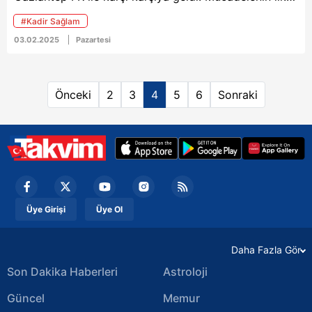
yarısında Fernando Muslera'dan seken top Davinson
#Kadir Sağlam
Sanchez'in koluna çarptı. Sonrasında gözler hakem
03.02.2025
Pazartesi
Kadir Sağlam'a çevrildi ve ev sahibi ekip penaltı
bekledi. İşte detaylar...
Önceki
2
3
4
5
6
Sonraki
Üye Girişi
Üye Ol
Daha Fazla Gör
Son Dakika Haberleri
Astroloji
Güncel
Memur