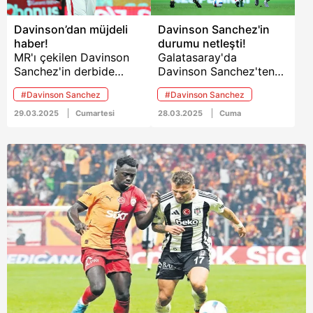
Davinson’dan müjdeli
Davinson Sanchez'in
haber!
durumu netleşti!
MR'ı çekilen Davinson
Galatasaray'da
Sanchez'in derbide
Davinson Sanchez'ten
oynayacağı öğrenildi.
sevindiren haber geldi.
#Davinson Sanchez
#Davinson Sanchez
Kolombiya Milli
Takımı'nın Brezilya ile
29.03.2025
Cumartesi
28.03.2025
Cuma
oynadığı mücadelede
Alisson Becker ile
çarpışarak oyundan
çıkmak zorunda kalan
ve Paraguay maçında
forma giyemeyen
tecrübeli stoperin sağlık
durumu netlik kazandı.
Yıldız savunmacı
derbide görev
yapabilecek.