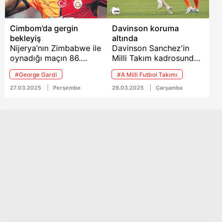
Cimbom’da gergin
Davinson koruma
bekleyiş
altında
Nijerya’nın Zimbabwe ile
Davinson Sanchez'in
oynadığı maçın 86.
Milli Takım kadrosundan
dakikasında sakatlanan
çıkarıldığı açıkladı.
#George Gardi
#A Milli Futbol Takımı
Osimhen ve kafasına
aldığı darbe nedeniyle
27.03.2025
Perşembe
26.03.2025
Çarşamba
FIFA’nın 1 hafta boyunca
oynamasını yasakladığı
Davinson bugün sağlık
kontrollerinden
geçirilecek.