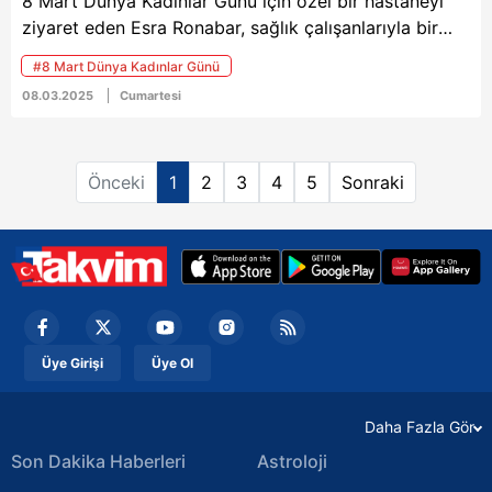
8 Mart Dünya Kadınlar Günü için özel bir hastaneyi
ziyaret eden Esra Ronabar, sağlık çalışanlarıyla bir
araya geldi. Ronabar, kadın hastalara çiçek hediye
#8 Mart Dünya Kadınlar Günü
etti.
08.03.2025
Cumartesi
Önceki
1
2
3
4
5
Sonraki
Üye Girişi
Üye Ol
Daha Fazla Gör
Son Dakika Haberleri
Astroloji