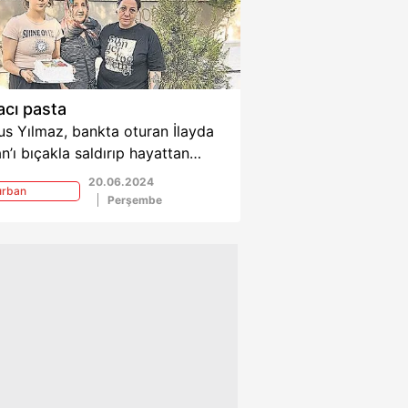
acı pasta
s Yılmaz, bankta oturan İlayda
n’ı bıçakla saldırıp hayattan
ardı. Olayda yaralanan anne Oya
20.06.2024
urban
an, kızının Kurban Bayramı’na
Perşembe
yramı
k gelen doğum gününü mezarı
nda pastayla kutladı.