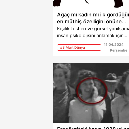
Ağaç mı kadın mı ilk gördüğü
en müthiş özelliğini önüne
seriyor
Kişilik testleri ve görsel yanılsam
insan psikolojisini anlamak için
kullanılan ilginç araçlardan biridir
11.04.2024
#8 Mart Dünya
tür testler, kişilerin farkında olm
Perşembe
Kadınlar Günü
kendi iç dünyaları ve sosyal
davranışları hakkında bilgiler veri
Son zamanlarda psikologlar
tarafından kullanılan bir görsel
yanılsama, kişinin ilk bakışta ne
gördüğüne bağlı olarak içe dönü
mü yoksa dışa dönük mü olduğu
ortaya koymaktadır.