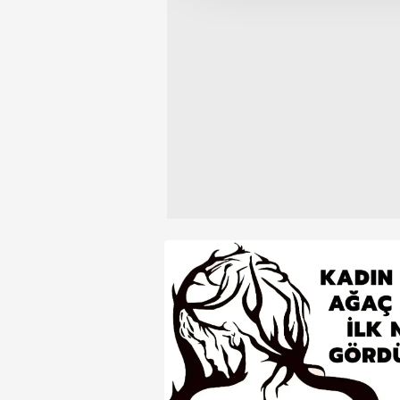
amacıyla kullanılmaktadır. Diğer
reklam/pazarlama faaliyetlerinin
Çerezlere ilişkin tercihlerinizi 
butonuna tıklayabilir,
Çerez Bi
6698 sayılı Kişisel Verilerin 
mevzuata uygun olarak kullanılan