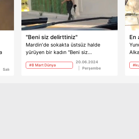
e öne
"Beni siz delirttiniz"
En 
Mardin'de sokakta üstsüz halde
Yunu
a
yürüyen bir kadın "Beni siz
Alka
delirttiniz" diye bağırdı. Kadının
kop
20.06.2024
#8 Mart Dünya
#k
ere
üstsüz gezdiği anlar cep telefonu
Tarh
Perşembe
Salı
Kadınlar Günü
ba
kamerasına yansıdı. Kadın, gelen
den
 O
polis ekipleri tarafından hastaneye
başı
götürüldü.