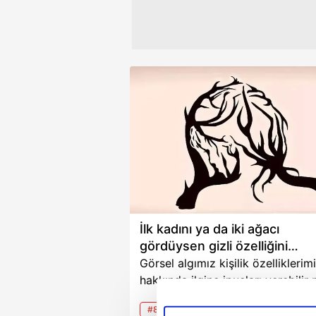
İlk kadını ya da iki ağacı
gördüysen gizli özelliğini
çözüyorsun
Görsel algımız kişilik özelliklerim
hakkında ilginç ipuçları verebilir 
Psikologlar bir görselde ilk olara
14.06.2024
#8 Mart Dünya Kadınlar
neyi gördüğümüze göre beynimi