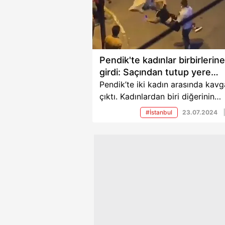
oldu, hangi iller hangi istatistikt
çıktı? İşte istatistiklerle kadın...
Pendik'te kadınlar birbirlerine
girdi: Saçından tutup yere
savurdu
Pendik’te iki kadın arasında kavg
çıktı. Kadınlardan biri diğerinin
saçından tutarak yere savurdu. Y
#İstanbul
23.07.2024
savrulan kadın "Senden şikayetçi
olacağım" diyerek karakola gitti.
anlar kameraya yansıdı.