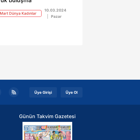
ük buluşma
10.03.2024
Mart Dünya Kadınlar
Pazar
nü
Üye Girişi
Üye Ol
Günün Takvim Gazetesi