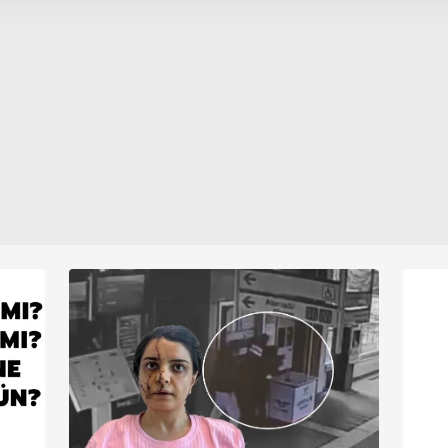
 çerezler, sitemizin daha işlevsel kılınması ve kişiselleştirilmes
zor olabilir. İşte bu yüzden, bu
 yapılması, amaçlarıyla sınırlı olarak açık rızanız dahilinde kulla
Anneler Günü'nde annenize
verebileceğiniz en anlamlı hediye,
aşağıda yer alan panel vasıtasıyla belirleyebilirsiniz. Çerezlere iliş
kendi duygularınızı içeren uzun ve
lgilendirme Metnimizi
ziyaret edebilirsiniz.
özel bir mesaj olabilir. İşte Anneler
Günü çiçek notu önerileri...
Korunması Kanunu uyarınca hazırlanmış Aydınlatma Metnimizi okum
 çerezlerle ilgili bilgi almak için lütfen
tıklayınız
.