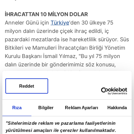
İHRACATTAN 10 MİLYON DOLAR
Anneler Günü için
Türkiye
'den 30 ülkeye 75
milyon dalın üzerinde çiçek ihraç edildi, iç
pazardaki mezatlarda ise hareketlilik sürüyor. Süs
Bitkileri ve Mamulleri İhracatçıları Birliği Yönetim
Kurulu Başkanı İsmail Yılmaz, "Bu yıl 75 milyon
dalın üzerinde bir gönderimimiz söz konusu,
bunun da parasal değeri 10 milyon dolar
civarında" diye konuştu.
Reddet
Rıza
Bilgiler
Reklam Ayarları
Hakkında
"Sitelerimizde reklam ve pazarlama faaliyetlerinin
TAKVİM UYGULAMASINI İNDİRMEK İÇİN
yürütülmesi amaçları ile çerezler kullanılmaktadır.