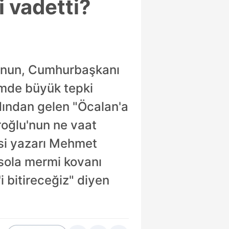
i vadetti?
u'nun, Cumhurbaşkanı
emde büyük tepki
ından gelen "Öcalan'a
aroğlu'nun ne vaat
esi yazarı Mehmet
a sola mermi kovanı
i bitireceğiz" diyen