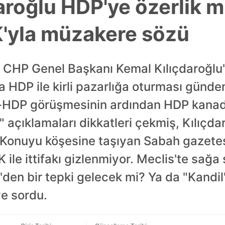
aroğlu HDP'ye özerlik m
'yla müzakere sözü
.. CHP Genel Başkanı Kemal Kılıçdaroğl
a HDP ile kirli pazarlığa oturması günd
lu-HDP görüşmesinin ardından HDP kanad
k" açıklamaları dikkatleri çekmiş, Kılıçd
i. Konuyu köşesine taşıyan Sabah gazet
K ile ittifakı gizlenmiyor. Meclis'te sağ
'den bir tepki gelecek mi? Ya da "Kandil'
e sordu.