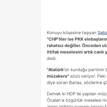
mevzuata uygun olarak kullanılan
Konuyu köşesine taşıyan
Sab
"CHP'liler ise PKK elebaşları
rahatsız değiller. Önceden ut
ittifak meselesini artık canlı
dedi.
"Atatürk'
ün kurduğu partinin b
müzakere"
sözü veriyor. Peki 
diye soran Barlas, sözlerine ş
Demek ki HDP ile yapılan müza
Öcalan'a özgürlük meselesi ma
atılan iddialar komplo teorisi 