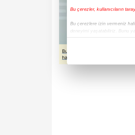
Bu çerezler, kullanıcıların tara
Bu çerezlere izin vermeniz halin
deneyimi yaşatabiliriz. Bunu y
içerikleri sunabilmek adına el
noktasında tek gelir kalemimiz 
Bu da oldu! HDPKK ile kirli ittifak
haydi savaşa’ şarkıları
Her halükârda, kullanıcılar, bu 
Sizlere daha iyi bir hizmet sun
çerezler vasıtasıyla çeşitli kiş
amacıyla kullanılmaktadır. Diğer
reklam/pazarlama faaliyetlerinin
Çerezlere ilişkin tercihlerinizi 
butonuna tıklayabilir,
Çerez Bi
6698 sayılı Kişisel Verilerin 