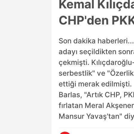
Kemal Kılıçd
CHP'den PKK
Son dakika haberleri.
adayı seçildikten sonr
çekmişti. Kılıçdaroğ
serbestlik" ve "Özerli
ettiği merak edilmişt
Barlas, "Artık CHP, PK
fırlatan Meral Akşener
Mansur Yavaş'tan" diy