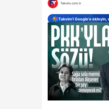
Takvim.com.tr
Takvim'i Google'a ekleyin,