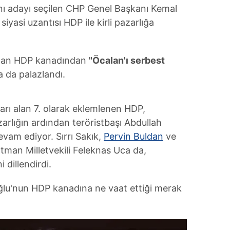
nı adayı seçilen CHP Genel Başkanı Kemal
 siyasi uzantısı HDP ile kirli pazarlığa
dan HDP kanadından
"Öcalan'ı serbest
 da palazlandı.
arı alan 7. olarak eklemlenen HDP,
azarlığın ardından teröristbaşı Abdullah
vam ediyor. Sırrı Sakık,
Pervin Buldan
ve
man Milletvekili Feleknas Uca da,
 dillendirdi.
ğlu'nun HDP kanadına ne vaat ettiği merak