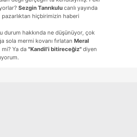
yorlar?
Sezgin Tanrıkulu
canlı yayında
i pazarlıktan hiçbirimizin haberi
 bu durum hakkında ne düşünüyor, çok
a sola mermi kovanı fırlatan
Meral
k mi? Ya da
"Kandil'i bitireceğiz"
diyen
mıyorum.