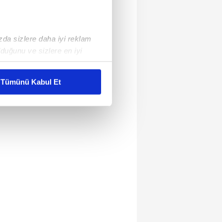
ızda sizlere daha iyi reklam
duğunu ve sizlere en iyi
liyetlerimizi karşılamak
Tümünü Kabul Et
ar gösterilmeyecektir."
çerezler kullanılmaktadır. Bu
u hizmetlerinin sunulması
i ve sizlere yönelik
nılacaktır.
kin detaylı bilgi için Ayarlar
ak ve sitemizde ilgili