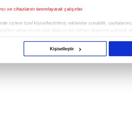
yıcı ve cihazlarını tanımlayarak çalışırlar.
de sizlere özel kişiselleştirilmiş reklamlar sunabilir, sayfalarım
aparken amacımızın size daha iyi bir reklam deneyimi sunmak ol
imizden gelen çabayı gösterdiğimizi ve bu noktada, reklamların ma
olduğunu sizlere hatırlatmak isteriz.
Kişiselleştir
 sonrası CHP’nin seçim araçlarında ‘Kürdün kızı
çerezlere izin vermedikleri takdirde, kullanıcılara hedefli reklaml
abilmek için İnternet Sitemizde kendimize ve üçüncü kişilere ait 
isel verileriniz işlenmekte olup gerekli olan çerezler bilgi toplum
 çerezler, sitemizin daha işlevsel kılınması ve kişiselleştirilmes
 yapılması, amaçlarıyla sınırlı olarak açık rızanız dahilinde kulla
aşağıda yer alan panel vasıtasıyla belirleyebilirsiniz. Çerezlere iliş
lgilendirme Metnimizi
ziyaret edebilirsiniz.
Korunması Kanunu uyarınca hazırlanmış Aydınlatma Metnimizi okum