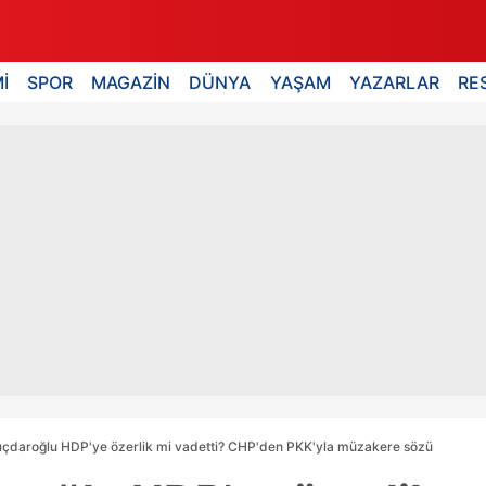
İ
SPOR
MAGAZİN
DÜNYA
YAŞAM
YAZARLAR
RE
lıçdaroğlu HDP'ye özerlik mi vadetti? CHP'den PKK'yla müzakere sözü