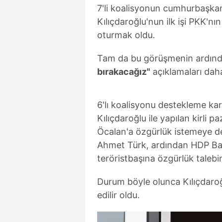
7'li koalisyonun cumhurbaşka
Kılıçdaroğlu'nun ilk işi PKK'nın
oturmak oldu.
Tam da bu görüşmenin ardın
bırakacağız"
açıklamaları daha
6'lı koalisyonu destekleme kar
Kılıçdaroğlu ile yapılan kirli p
Öcalan'a özgürlük istemeye de
Ahmet Türk, ardından HDP Bat
teröristbaşına özgürlük talebini
Durum böyle olunca Kılıçdaro
edilir oldu.