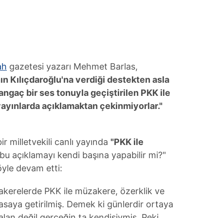
 çerezlerle ilgili bilgi almak için lütfen
tıklayınız
.
ah
gazetesi yazarı Mehmet Barlas,
nın Kılıçdaroğlu'na verdiği destekten asla
angaç bir ses tonuyla geçiştirilen PKK ile
 yayınlarda açıklamaktan çekinmiyorlar."
ir milletvekili canlı yayında
"PKK ile
bu açıklamayı kendi başına yapabilir mi?"
öyle devam etti:
kerelerde PKK ile müzakere, özerklik ve
saya getirilmiş. Demek ki günlerdir ortaya
falan değil gerçeğin ta kendisiymiş. Peki