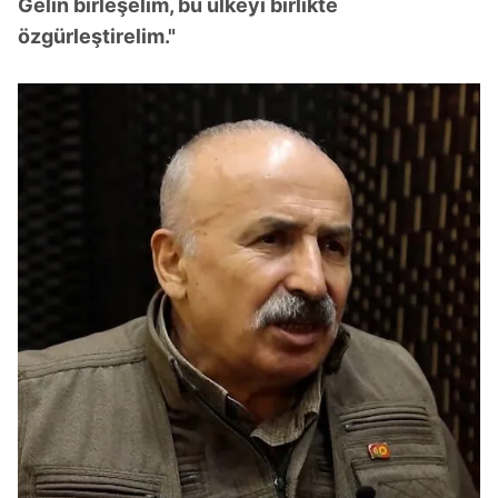
Gelin birleşelim, bu ülkeyi birlikte
Metnimizi
ziyaret edebilirsiniz.
özgürleştirelim."
6698 sayılı Kişisel Verilerin Korunması Kanunu uyarınca
hazırlanmış Aydınlatma Metnimizi okumak ve sitemizde
ilgili mevzuata uygun olarak kullanılan çerezlerle ilgili bilgi
almak için lütfen
tıklayınız
.