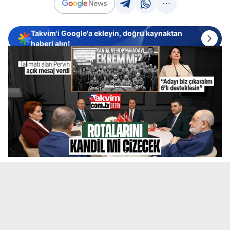
Takvim'i Google'a ekleyin, doğru kaynaktan
haberi alın!