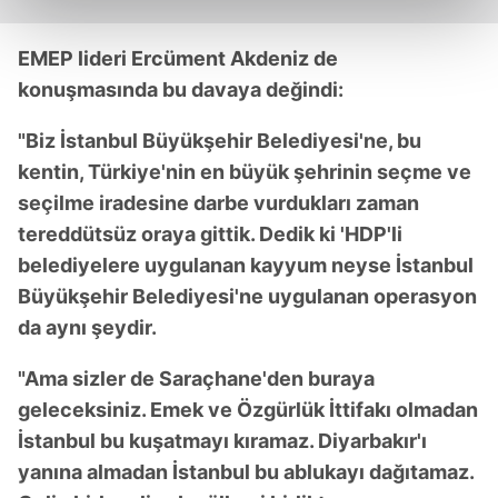
kalemimiz olduğunu sizlere hatırlatmak isteriz.
EMEP lideri Ercüment Akdeniz de
Her halükârda, kullanıcılar, bu çerezlere izin vermedikleri
konuşmasında bu davaya değindi:
takdirde, kullanıcılara hedefli reklamlar
gösterilmeyecektir."
"Biz İstanbul Büyükşehir Belediyesi'ne, bu
kentin, Türkiye'nin en büyük şehrinin seçme ve
Sizlere daha iyi bir hizmet sunabilmek için İnternet
seçilme iradesine darbe vurdukları zaman
Sitemizde kendimize ve üçüncü kişilere ait çerezler
kullanılmaktadır. Bu çerezler vasıtasıyla çeşitli kişisel
tereddütsüz oraya gittik. Dedik ki 'HDP'li
verileriniz işlenmekte olup gerekli olan çerezler bilgi
belediyelere uygulanan kayyum neyse İstanbul
toplumu hizmetlerinin sunulması amacıyla
Büyükşehir Belediyesi'ne uygulanan operasyon
kullanılmaktadır. Diğer çerezler, sitemizin daha işlevsel
da aynı şeydir.
kılınması ve kişiselleştirilmesi ve sizlere yönelik
reklam/pazarlama faaliyetlerinin yapılması, amaçlarıyla
"Ama sizler de Saraçhane'den buraya
sınırlı olarak açık rızanız dahilinde kullanılacaktır.
geleceksiniz. Emek ve Özgürlük İttifakı olmadan
İstanbul bu kuşatmayı kıramaz. Diyarbakır'ı
Çerezlere ilişkin tercihlerinizi aşağıda yer alan panel
vasıtasıyla belirleyebilirsiniz. Çerezlere ilişkin detaylı bilgi
yanına almadan İstanbul bu ablukayı dağıtamaz.
için Ayarlar butonuna tıklayabilir,
Çerez Bilgilendirme