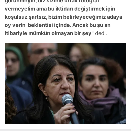
görünmeyin, biz sizinle ortak fotoğraf
vermeyelim ama bu iktidarı değiştirmek için
koşulsuz şartsız, bizim belirleyeceğimiz adaya
oy verin' beklentisi içinde. Ancak bu şu an
itibariyle mümkün olmayan bir şey"
dedi.