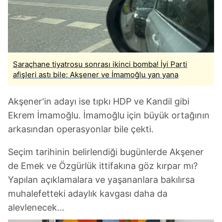
Saraçhane tiyatrosu sonrası ikinci bomba! İyi Parti
afişleri astı bile: Akşener ve İmamoğlu yan yana
Akşener'in adayı ise tıpkı HDP ve Kandil gibi
Ekrem İmamoğlu. İmamoğlu için büyük ortağının
arkasından operasyonlar bile çekti.
Seçim tarihinin belirlendiği bugünlerde Akşener
de Emek ve Özgürlük ittifakına göz kırpar mı?
Yapılan açıklamalara ve yaşananlara bakılırsa
muhalefetteki adaylık kavgası daha da
alevlenecek...