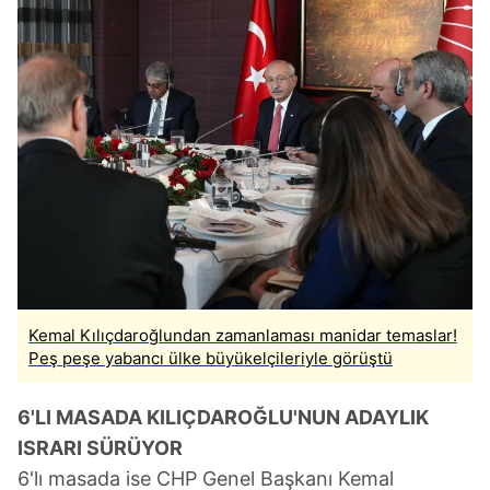
Kemal Kılıçdaroğlundan zamanlaması manidar temaslar!
Peş peşe yabancı ülke büyükelçileriyle görüştü
6'LI MASADA KILIÇDAROĞLU'NUN ADAYLIK
ISRARI SÜRÜYOR
6'lı masada ise CHP Genel Başkanı Kemal