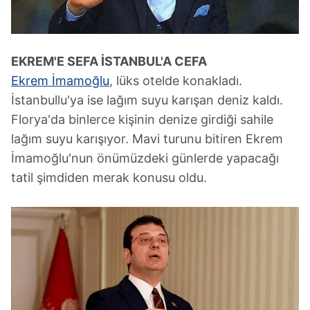
Sitemizde kendimize ve üçüncü kişilere ait çerezler
kullanılmaktadır. Bu çerezler vasıtasıyla çeşitli kişisel
verileriniz işlenmekte olup gerekli olan çerezler bilgi
toplumu hizmetlerinin sunulması amacıyla
EKREM'E SEFA İSTANBUL'A CEFA
kullanılmaktadır. Diğer çerezler, sitemizin daha işlevsel
Ekrem İmamoğlu
, lüks otelde konakladı.
kılınması ve kişiselleştirilmesi ve sizlere yönelik
İstanbullu'ya ise lağım suyu karışan deniz kaldı.
reklam/pazarlama faaliyetlerinin yapılması, amaçlarıyla
Florya'da binlerce kişinin denize girdiği sahile
sınırlı olarak açık rızanız dahilinde kullanılacaktır.
lağım suyu karışıyor. Mavi turunu bitiren Ekrem
Çerezlere ilişkin tercihlerinizi aşağıda yer alan panel
İmamoğlu'nun önümüzdeki günlerde yapacağı
vasıtasıyla belirleyebilirsiniz. Çerezlere ilişkin detaylı bilgi
tatil şimdiden merak konusu oldu.
için Ayarlar butonuna tıklayabilir,
Çerez Bilgilendirme
Metnimizi
ziyaret edebilirsiniz.
6698 sayılı Kişisel Verilerin Korunması Kanunu uyarınca
hazırlanmış Aydınlatma Metnimizi okumak ve sitemizde
ilgili mevzuata uygun olarak kullanılan çerezlerle ilgili bilgi
almak için lütfen
tıklayınız
.