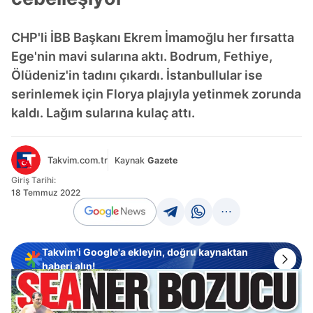
CHP'li İBB Başkanı Ekrem İmamoğlu her fırsatta
Ege'nin mavi sularına aktı. Bodrum, Fethiye,
Ölüdeniz'in tadını çıkardı. İstanbullular ise
serinlemek için Florya plajıyla yetinmek zorunda
kaldı. Lağım sularına kulaç attı.
Takvim.com.tr
Kaynak
Gazete
Giriş Tarihi:
18 Temmuz 2022
Takvim'i Google'a ekleyin, doğru kaynaktan
haberi alın!