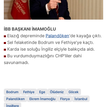
İBB BAŞKANI İMAMOĞLU
Elazığ depreminde
Palandöken
'de kayağa çıktı.
Sel felaketinde Bodrum ve Fethiye'ye kaçtı.
Karda ise soluğu İngiliz elçiyle balıkçıda aldı.
Bu vurdumduymazlığını CHP'liler dahi
savunamadı.
Bodrum
Fethiye
Ege
Ölüdeniz
Göcek
Palandöken
Ekrem İmamoğlu
Florya
İstanbul
İngiltere