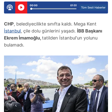
00:00
01:51
Tüm Sesli Haberler
CHP
, belediyecilikte sınıfta kaldı. Mega Kent
İstanbul
, çile dolu günlerini yaşadı.
İBB Başkanı
Ekrem İmamoğlu,
tatilden İstanbul'un yolunu
bulamadı.