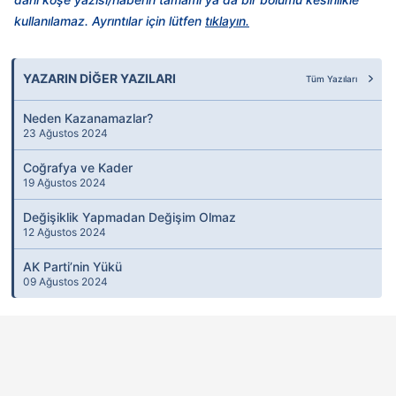
Metnimizi
ziyaret edebilirsiniz.
kullanılamaz. Ayrıntılar için lütfen
tıklayın.
6698 sayılı Kişisel Verilerin Korunması Kanunu uyarınca
hazırlanmış Aydınlatma Metnimizi okumak ve sitemizde
YAZARIN DİĞER YAZILARI
Tüm Yazıları
ilgili mevzuata uygun olarak kullanılan çerezlerle ilgili bilgi
almak için lütfen
tıklayınız
.
Neden Kazanamazlar?
23 Ağustos 2024
Coğrafya ve Kader
19 Ağustos 2024
Değişiklik Yapmadan Değişim Olmaz
12 Ağustos 2024
AK Parti’nin Yükü
09 Ağustos 2024