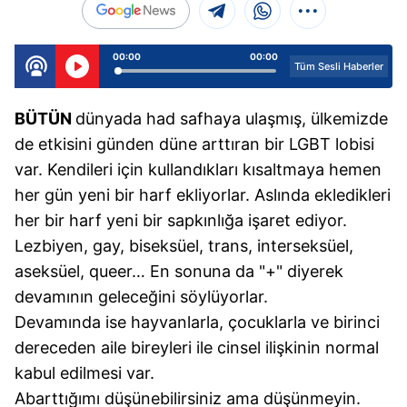
00:00
00:00
Tüm Sesli Haberler
B
ÜTÜN
dünyada had safhaya ulaşmış, ülkemizde
de etkisini günden düne arttıran bir LGBT lobisi
var. Kendileri için kullandıkları kısaltmaya hemen
her gün yeni bir harf ekliyorlar. Aslında ekledikleri
her bir harf yeni bir sapkınlığa işaret ediyor.
Lezbiyen, gay, biseksüel, trans, interseksüel,
aseksüel, queer… En sonuna da "+" diyerek
devamının geleceğini söylüyorlar.
Devamında ise hayvanlarla, çocuklarla ve birinci
dereceden aile bireyleri ile cinsel ilişkinin normal
kabul edilmesi var.
Abarttığımı düşünebilirsiniz ama düşünmeyin.