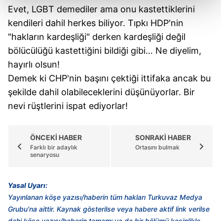
kalemimiz olduğunu sizlere hatırlatmak isteriz.
Evet, LGBT demediler ama onu kastettiklerini
kendileri dahil herkes biliyor. Tıpkı HDP'nin
Her halükârda, kullanıcılar, bu çerezlere izin vermedikleri
takdirde, kullanıcılara hedefli reklamlar
"hakların kardeşliği" derken kardeşliği değil
gösterilmeyecektir."
bölücülüğü kastettiğini bildiği gibi… Ne diyelim,
hayırlı olsun!
Sizlere daha iyi bir hizmet sunabilmek için İnternet
Demek ki CHP'nin başını çektiği ittifaka ancak bu
Sitemizde kendimize ve üçüncü kişilere ait çerezler
şekilde dahil olabileceklerini düşünüyorlar. Bir
kullanılmaktadır. Bu çerezler vasıtasıyla çeşitli kişisel
nevi rüştlerini ispat ediyorlar!
verileriniz işlenmekte olup gerekli olan çerezler bilgi
toplumu hizmetlerinin sunulması amacıyla
kullanılmaktadır. Diğer çerezler, sitemizin daha işlevsel
ÖNCEKİ HABER
SONRAKİ HABER
kılınması ve kişiselleştirilmesi ve sizlere yönelik
Farklı bir adaylık
Ortasını bulmak
reklam/pazarlama faaliyetlerinin yapılması, amaçlarıyla
senaryosu
sınırlı olarak açık rızanız dahilinde kullanılacaktır.
Yasal Uyarı:
Çerezlere ilişkin tercihlerinizi aşağıda yer alan panel
Yayınlanan köşe yazısı/haberin tüm hakları Turkuvaz Medya
vasıtasıyla belirleyebilirsiniz. Çerezlere ilişkin detaylı bilgi
Grubu’na aittir. Kaynak gösterilse veya habere aktif link verilse
için Ayarlar butonuna tıklayabilir,
Çerez Bilgilendirme
dahi köşe yazısı/haberin tamamı ya da bir bölümü kesinlikle