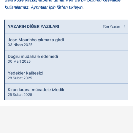
toplumu hizmetlerinin sunulması amacıyla
kullanılamaz. Ayrıntılar için lütfen
tıklayın.
kullanılmaktadır. Diğer çerezler, sitemizin daha işlevsel
kılınması ve kişiselleştirilmesi ve sizlere yönelik
reklam/pazarlama faaliyetlerinin yapılması, amaçlarıyla
YAZARIN DİĞER YAZILARI
Tüm Yazıları
sınırlı olarak açık rızanız dahilinde kullanılacaktır.
Jose Mourinho çıkmaza girdi
03 Nisan 2025
Çerezlere ilişkin tercihlerinizi aşağıda yer alan panel
vasıtasıyla belirleyebilirsiniz. Çerezlere ilişkin detaylı bilgi
Doğru müdahale edemedi
30 Mart 2025
için Ayarlar butonuna tıklayabilir,
Çerez Bilgilendirme
Metnimizi
ziyaret edebilirsiniz.
Yedekler kalitesiz!
28 Şubat 2025
6698 sayılı Kişisel Verilerin Korunması Kanunu uyarınca
Kıran kırana mücadele izledik
hazırlanmış Aydınlatma Metnimizi okumak ve sitemizde
25 Şubat 2025
ilgili mevzuata uygun olarak kullanılan çerezlerle ilgili bilgi
almak için lütfen
tıklayınız
.