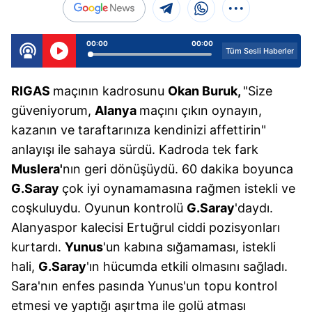
00:00
00:00
Tüm Sesli Haberler
RIGAS
maçının kadrosunu
Okan Buruk,
"Size
güveniyorum,
Alanya
maçını çıkın oynayın,
kazanın ve taraftarınıza kendinizi affettirin"
anlayışı ile sahaya sürdü. Kadroda tek fark
Muslera'
nın geri dönüşüydü. 60 dakika boyunca
G.Saray
çok iyi oynamamasına rağmen istekli ve
coşkuluydu. Oyunun kontrolü
G.Saray
'daydı.
Alanyaspor kalecisi Ertuğrul ciddi pozisyonları
kurtardı.
Yunus
'un kabına sığamaması, istekli
hali,
G.Saray
'ın hücumda etkili olmasını sağladı.
Sara'nın enfes pasında Yunus'un topu kontrol
etmesi ve yaptığı aşırtma ile golü atması