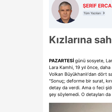
ŞERİF ERC
Tüm Yazıları
Kızlarına sah
P
AZARTESİ
günü sosyete, Lara
Lara Kamhi, 19 yıl önce, daha 
Volkan Büyükhanlı'dan dört sa
"Sonuç; deforme bir surat, kırı
detay da verdi. Ama o feci şi
şey söylemedi. O detayları da