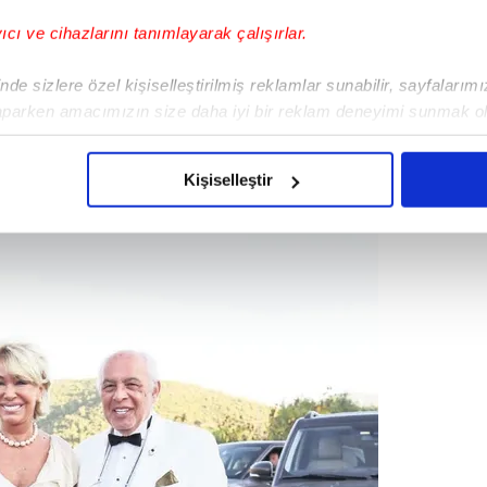
 takdiri ve yorumu sizlere bırakıyorum."
yıcı ve cihazlarını tanımlayarak çalışırlar.
de sizlere özel kişiselleştirilmiş reklamlar sunabilir, sayfalarım
aparken amacımızın size daha iyi bir reklam deneyimi sunmak ol
imizden gelen çabayı gösterdiğimizi ve bu noktada, reklamların ma
olduğunu sizlere hatırlatmak isteriz.
Kişiselleştir
çerezlere izin vermedikleri takdirde, kullanıcılara hedefli reklaml
abilmek için İnternet Sitemizde kendimize ve üçüncü kişilere ait 
isel verileriniz işlenmekte olup gerekli olan çerezler bilgi toplum
 çerezler, sitemizin daha işlevsel kılınması ve kişiselleştirilmes
 yapılması, amaçlarıyla sınırlı olarak açık rızanız dahilinde kulla
aşağıda yer alan panel vasıtasıyla belirleyebilirsiniz. Çerezlere iliş
lgilendirme Metnimizi
ziyaret edebilirsiniz.
Korunması Kanunu uyarınca hazırlanmış Aydınlatma Metnimizi okum