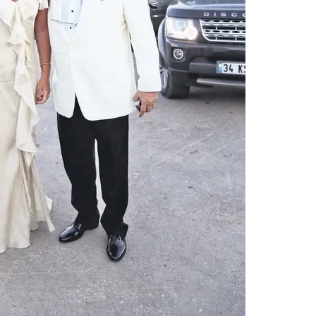
 çerezlerle ilgili bilgi almak için lütfen
tıklayınız
.