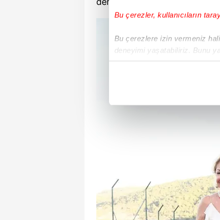
derece ahlaklı bir davranıştır;
Bu çerezler, kullanıcıların tara
Bu çerezlere izin vermeniz halin
deneyimi yaşatabiliriz. Bunu y
içerikleri sunabilmek adına el
noktasında tek gelir kalemimiz 
Her halükârda, kullanıcılar, bu 
Sizlere daha iyi bir hizmet sun
çerezler vasıtasıyla çeşitli kiş
amacıyla kullanılmaktadır. Diğer
reklam/pazarlama faaliyetlerinin
Çerezlere ilişkin tercihlerinizi 
butonuna tıklayabilir,
Çerez Bi
6698 sayılı Kişisel Verilerin 