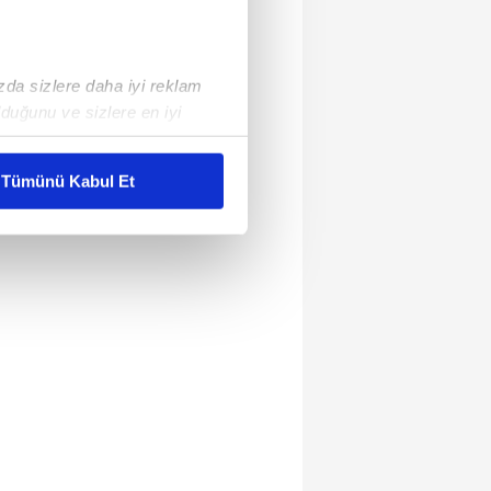
ızda sizlere daha iyi reklam
duğunu ve sizlere en iyi
liyetlerimizi karşılamak
Tümünü Kabul Et
ar gösterilmeyecektir."
çerezler kullanılmaktadır. Bu
u hizmetlerinin sunulması
i ve sizlere yönelik
nılacaktır.
kin detaylı bilgi için Ayarlar
ak ve sitemizde ilgili