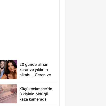
20 günde alınan
karar ve yıldırım
nikahı... Ceren ve
Emir
Benderlioğlu'ndan
Küçükçekmece'de
16 yıl sonra gelen
3 kişinin öldüğü
itiraf
kaza kamerada