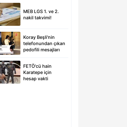
MEB LGS 1. ve 2.
nakil takvimi!
Koray Beşli'nin
telefonundan çıkan
pedofili mesajları
FETÖ'cü hain
Karatepe için
hesap vakti