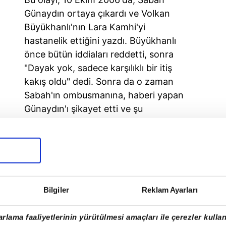
Günaydın ortaya çıkardı ve Volkan
Büyükhanlı'nın Lara Kamhi'yi
hastanelik ettiğini yazdı. Büyükhanlı
önce bütün iddiaları reddetti, sonra
"Dayak yok, sadece karşılıklı bir itiş
kakış oldu" dedi. Sonra da o zaman
Sabah'ın ombusmanına, haberi yapan
Günaydın'ı şikayet etti ve şu
açıklamayı gönderdi:
bileceği birtakım sorunlardan dolayı
mış, ilişkiyi bitirme kararı almış
ını ziyaret etmek, biraz da kafasını
Bilgiler
Reklam Ayarları
iştir.
naylatmadan bu haberleri yapmak ne
rlama faaliyetlerinin yürütülmesi amaçları ile çerezler kullan