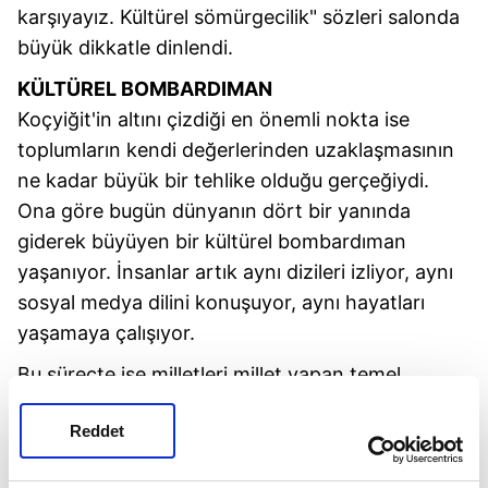
karşıyayız. Kültürel sömürgecilik" sözleri salonda
büyük dikkatle dinlendi.
KÜLTÜREL BOMBARDIMAN
Koçyiğit'in altını çizdiği en önemli nokta ise
toplumların kendi değerlerinden uzaklaşmasının
ne kadar büyük bir tehlike olduğu gerçeğiydi.
Ona göre bugün dünyanın dört bir yanında
giderek büyüyen bir kültürel bombardıman
yaşanıyor. İnsanlar artık aynı dizileri izliyor, aynı
sosyal medya dilini konuşuyor, aynı hayatları
yaşamaya çalışıyor.
Bu süreçte ise milletleri millet yapan temel
değerler sessizce aşınıyor. Hülya Koçyiğit tam da
Reddet
bu nedenle kültürün sadece geçmişe ait nostaljik
bir miras olmadığını söyledi. Kültürün bir milletin