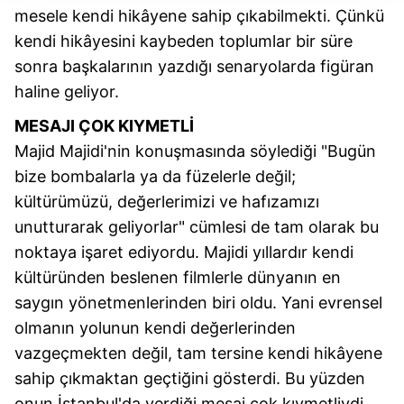
takdirde, kullanıcılara hedefli reklamlar
mesele kendi hikâyene sahip çıkabilmekti. Çünkü
gösterilmeyecektir."
kendi hikâyesini kaybeden toplumlar bir süre
sonra başkalarının yazdığı senaryolarda figüran
Sizlere daha iyi bir hizmet sunabilmek için İnternet
haline geliyor.
Sitemizde kendimize ve üçüncü kişilere ait çerezler
kullanılmaktadır. Bu çerezler vasıtasıyla çeşitli kişisel
MESAJI ÇOK KIYMETLİ
verileriniz işlenmekte olup gerekli olan çerezler bilgi
Majid Majidi'nin konuşmasında söylediği "Bugün
toplumu hizmetlerinin sunulması amacıyla
bize bombalarla ya da füzelerle değil;
kullanılmaktadır. Diğer çerezler, sitemizin daha işlevsel
kültürümüzü, değerlerimizi ve hafızamızı
kılınması ve kişiselleştirilmesi ve sizlere yönelik
reklam/pazarlama faaliyetlerinin yapılması, amaçlarıyla
unutturarak geliyorlar" cümlesi de tam olarak bu
sınırlı olarak açık rızanız dahilinde kullanılacaktır.
noktaya işaret ediyordu. Majidi yıllardır kendi
kültüründen beslenen filmlerle dünyanın en
Çerezlere ilişkin tercihlerinizi aşağıda yer alan panel
saygın yönetmenlerinden biri oldu. Yani evrensel
vasıtasıyla belirleyebilirsiniz. Çerezlere ilişkin detaylı bilgi
olmanın yolunun kendi değerlerinden
için Ayarlar butonuna tıklayabilir,
Çerez Bilgilendirme
vazgeçmekten değil, tam tersine kendi hikâyene
Metnimizi
ziyaret edebilirsiniz.
sahip çıkmaktan geçtiğini gösterdi. Bu yüzden
6698 sayılı Kişisel Verilerin Korunması Kanunu uyarınca
onun İstanbul'da verdiği mesaj çok kıymetliydi.