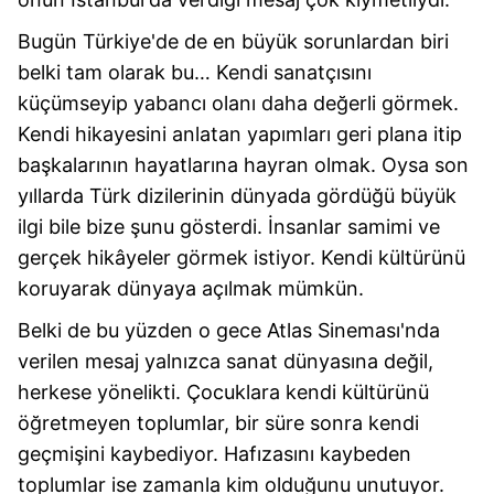
hazırlanmış Aydınlatma Metnimizi okumak ve sitemizde
Bugün Türkiye'de de en büyük sorunlardan biri
ilgili mevzuata uygun olarak kullanılan çerezlerle ilgili bilgi
belki tam olarak bu… Kendi sanatçısını
almak için lütfen
tıklayınız
.
küçümseyip yabancı olanı daha değerli görmek.
Kendi hikayesini anlatan yapımları geri plana itip
başkalarının hayatlarına hayran olmak. Oysa son
yıllarda Türk dizilerinin dünyada gördüğü büyük
ilgi bile bize şunu gösterdi. İnsanlar samimi ve
gerçek hikâyeler görmek istiyor. Kendi kültürünü
koruyarak dünyaya açılmak mümkün.
Belki de bu yüzden o gece Atlas Sineması'nda
verilen mesaj yalnızca sanat dünyasına değil,
herkese yönelikti. Çocuklara kendi kültürünü
öğretmeyen toplumlar, bir süre sonra kendi
geçmişini kaybediyor. Hafızasını kaybeden
toplumlar ise zamanla kim olduğunu unutuyor.