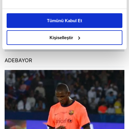
Bu çerezlere izin vermeniz halinde sizlere özel
kişiselleştirilmiş reklamlar sunabilir, sayfalarımızda sizlere
Tümünü Kabul Et
daha iyi reklam deneyimi yaşatabiliriz. Bunu yaparken
amacımızın size daha iyi bir reklam deneyimi sunmak
olduğunu ve sizlere en iyi içerikleri sunabilmek adına
Kişiselleştir
elimizden gelen çabayı gösterdiğimizi ve bu noktada,
reklamların maliyetlerimizi karşılamak noktasında tek gelir
kalemimiz olduğunu sizlere hatırlatmak isteriz.
ADEBAYOR
Her halükârda, kullanıcılar, bu çerezlere izin vermedikleri
takdirde, kullanıcılara hedefli reklamlar
gösterilmeyecektir."
Sizlere daha iyi bir hizmet sunabilmek için İnternet
Sitemizde kendimize ve üçüncü kişilere ait çerezler
kullanılmaktadır. Bu çerezler vasıtasıyla çeşitli kişisel
verileriniz işlenmekte olup gerekli olan çerezler bilgi
toplumu hizmetlerinin sunulması amacıyla