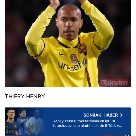
THIERY HENRY
SONRAKİ HABER
Yapay zeka futbol tarihinin en iyi 100
futbolcusunu sıraladı! Listede 5 Türk var
| Hagi’nin sırası şaşırttı