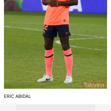
kullanılmaktadır. Diğer çerezler, sitemizin daha işlevsel
kılınması ve kişiselleştirilmesi ve sizlere yönelik
reklam/pazarlama faaliyetlerinin yapılması, amaçlarıyla
sınırlı olarak açık rızanız dahilinde kullanılacaktır.
Çerezlere ilişkin tercihlerinizi aşağıda yer alan panel
vasıtasıyla belirleyebilirsiniz. Çerezlere ilişkin detaylı bilgi
için Ayarlar butonuna tıklayabilir,
Çerez Bilgilendirme
Metnimizi
ziyaret edebilirsiniz.
6698 sayılı Kişisel Verilerin Korunması Kanunu uyarınca
hazırlanmış Aydınlatma Metnimizi okumak ve sitemizde
ilgili mevzuata uygun olarak kullanılan çerezlerle ilgili bilgi
almak için lütfen
tıklayınız
.
ERIC ABIDAL