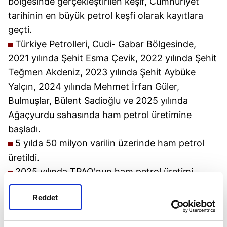
bölgesinde gerçekleştirilen keşif, Cumhuriyet
tarihinin en büyük petrol keşfi olarak kayıtlara
geçti.
Türkiye Petrolleri, Cudi- Gabar Bölgesinde,
2021 yılında Şehit Esma Çevik, 2022 yılında Şehit
Teğmen Akdeniz, 2023 yılında Şehit Aybüke
Yalçın, 2024 yılında Mehmet İrfan Güler,
Bulmuşlar, Bülent Sadioğlu ve 2025 yılında
Ağaçyurdu sahasında ham petrol üretimine
başladı.
5 yılda 50 milyon varilin üzerinde ham petrol
üretildi.
2025 yılında TPAO'nun ham petrol üretimi,
yaklaşık 44 milyon varile ulaşarak rekor kırmıştır.
Reddet
Bu rekor üretimin 27,6 milyonluk kısmının Gabar
sahalarından sağlanmış olması, söz konusu