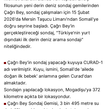
hazırlanmış Aydınlatma Metnimizi okumak ve sitemizde
filosunun yeni derin deniz sondaj gemilerinden
ilgili mevzuata uygun olarak kullanılan çerezlerle ilgili bilgi
Çağrı Bey, sondaj çalışmaları için 15 Şubat
almak için lütfen
tıklayınız
.
2026'da Mersin Taşucu Limanı'ndan Somali'ye
doğru seyrine başladı. Çağrı Bey'in
gerçekleştireceği sondaj, "Türkiye'nin yurt
dışındaki ilk derin deniz arama sondajı"
niteliğindedir.
Çağrı Bey'in sondaj yapacağı kuyuya CURAD-1
adı verilmiştir. Kuyu, ismini, Somali'de 'ailede
doğan ilk bebek' anlamına gelen Curad'dan
almaktadır.
Sondajın yapılacağı lokasyon, Mogadişu'ya 372
kilometre açıkta bir lokasyondur.
Çağrı Bey Sondaj Gemisi, 3 bin 495 metre su