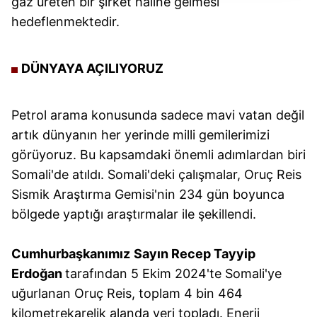
gaz üreten bir şirket haline gelmesi
takdirde, kullanıcılara hedefli reklamlar
gösterilmeyecektir."
hedeflenmektedir.
Sizlere daha iyi bir hizmet sunabilmek için İnternet
DÜNYAYA AÇILIYORUZ
Sitemizde kendimize ve üçüncü kişilere ait çerezler
kullanılmaktadır. Bu çerezler vasıtasıyla çeşitli kişisel
verileriniz işlenmekte olup gerekli olan çerezler bilgi
Petrol arama konusunda sadece mavi vatan değil
toplumu hizmetlerinin sunulması amacıyla
artık dünyanın her yerinde milli gemilerimizi
kullanılmaktadır. Diğer çerezler, sitemizin daha işlevsel
görüyoruz. Bu kapsamdaki önemli adımlardan biri
kılınması ve kişiselleştirilmesi ve sizlere yönelik
reklam/pazarlama faaliyetlerinin yapılması, amaçlarıyla
Somali'de atıldı. Somali'deki çalışmalar, Oruç Reis
sınırlı olarak açık rızanız dahilinde kullanılacaktır.
Sismik Araştırma Gemisi'nin 234 gün boyunca
bölgede yaptığı araştırmalar ile şekillendi.
Çerezlere ilişkin tercihlerinizi aşağıda yer alan panel
vasıtasıyla belirleyebilirsiniz. Çerezlere ilişkin detaylı bilgi
Cumhurbaşkanımız
Sayın Recep Tayyip
için Ayarlar butonuna tıklayabilir,
Çerez Bilgilendirme
Erdoğan
tarafından 5 Ekim 2024'te Somali'ye
Metnimizi
ziyaret edebilirsiniz.
uğurlanan Oruç Reis, toplam 4 bin 464
6698 sayılı Kişisel Verilerin Korunması Kanunu uyarınca
kilometrekarelik alanda veri topladı. Enerji