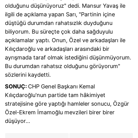
Sizlere daha iyi bir hizmet sunabilmek için İnternet
olduğunu düşünüyoruz" dedi. Mansur Yavaş ile
Sitemizde kendimize ve üçüncü kişilere ait çerezler
ilgili de açıklama yapan Sarı, "Partinin içine
kullanılmaktadır. Bu çerezler vasıtasıyla çeşitli kişisel
düştüğü durumdan rahatsızlık duyduğunu
verileriniz işlenmekte olup gerekli olan çerezler bilgi
biliyorum. Bu süreçte çok daha sağduyulu
toplumu hizmetlerinin sunulması amacıyla
açıklamalar yaptı. Onun, Özel ve arkadaşları ile
kullanılmaktadır. Diğer çerezler, sitemizin daha işlevsel
kılınması ve kişiselleştirilmesi ve sizlere yönelik
Kılıçdaroğlu ve arkadaşları arasındaki bir
reklam/pazarlama faaliyetlerinin yapılması, amaçlarıyla
ayrışmada taraf olmak istediğini düşünmüyorum.
sınırlı olarak açık rızanız dahilinde kullanılacaktır.
Bu durumdan rahatsız olduğunu görüyorum"
sözlerini kaydetti.
Çerezlere ilişkin tercihlerinizi aşağıda yer alan panel
vasıtasıyla belirleyebilirsiniz. Çerezlere ilişkin detaylı bilgi
SONUÇ:
CHP Genel Başkanı Kemal
için Ayarlar butonuna tıklayabilir,
Çerez Bilgilendirme
Kılıçdaroğlu'nun partide tam hâkimiyet
Metnimizi
ziyaret edebilirsiniz.
stratejisine göre yaptığı hamleler sonucu, Özgür
Özel-Ekrem İmamoğlu mevzileri birer birer
6698 sayılı Kişisel Verilerin Korunması Kanunu uyarınca
düşüyor...
hazırlanmış Aydınlatma Metnimizi okumak ve sitemizde
ilgili mevzuata uygun olarak kullanılan çerezlerle ilgili bilgi
almak için lütfen
tıklayınız
.