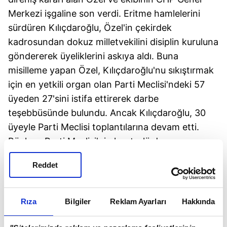
Merkezi işgaline son verdi. Eritme hamlelerini
sürdüren Kılıçdaroğlu, Özel'in çekirdek
kadrosundan dokuz milletvekilini disiplin kuruluna
göndererek üyeliklerini askıya aldı. Buna
misilleme yapan Özel, Kılıçdaroğlu'nu sıkıştırmak
için en yetkili organ olan Parti Meclisi'ndeki 57
üyeden 27'sini istifa ettirerek darbe
teşebbüsünde bulundu. Ancak Kılıçdaroğlu, 30
üyeyle Parti Meclisi toplantılarına devam etti.
Böylece Parti Meclisi'nin kontrolü de
Kılıçdaroğlu'nun eline geçti. 16 Haziran Salı günü
Reddet
grup toplantısını Kemal Kılıçdaroğlu'nun yapacağı
açıklandı.
Rıza
Bilgiler
Reklam Ayarları
Hakkında
ÖZEL İMTİYAZLI DEĞİL
Gelecek hafta Kılıçdaroğlu'nun yeni grup başkanı