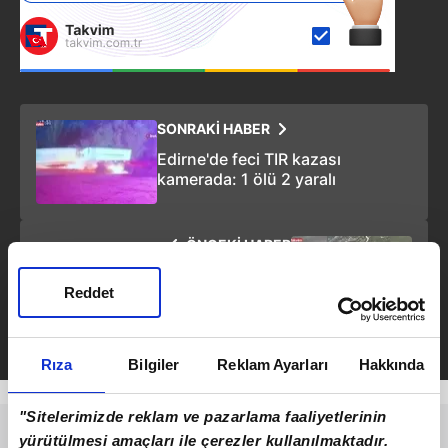
SONRAKİ HABER
Edirne'de feci TIR kazası
kamerada: 1 ölü 2 yaralı
ÖNCEKİ HABER
Fethiye Babadağ’da paraşüt
Reddet
faciası! Rus pilot hayatını
kaybetti
Rıza
Bilgiler
Reklam Ayarları
Hakkında
"Sitelerimizde reklam ve pazarlama faaliyetlerinin
yürütülmesi amaçları ile çerezler kullanılmaktadır.