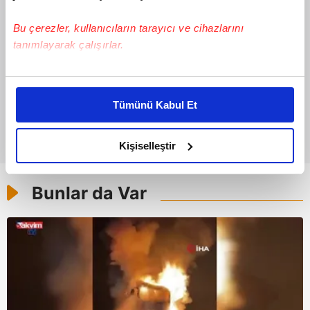
Bu çerezler, kullanıcıların tarayıcı ve cihazlarını
tanımlayarak çalışırlar.
Bu çerezlere izin vermeniz halinde sizlere özel
kişiselleştirilmiş reklamlar sunabilir, sayfalarımızda sizlere
Tümünü Kabul Et
daha iyi reklam deneyimi yaşatabiliriz. Bunu yaparken
amacımızın size daha iyi bir reklam deneyimi sunmak
olduğunu ve sizlere en iyi içerikleri sunabilmek adına
Kişiselleştir
elimizden gelen çabayı gösterdiğimizi ve bu noktada,
reklamların maliyetlerimizi karşılamak noktasında tek gelir
Bunlar da Var
kalemimiz olduğunu sizlere hatırlatmak isteriz.
Her halükârda, kullanıcılar, bu çerezlere izin vermedikleri
takdirde, kullanıcılara hedefli reklamlar
gösterilmeyecektir."
Sizlere daha iyi bir hizmet sunabilmek için İnternet