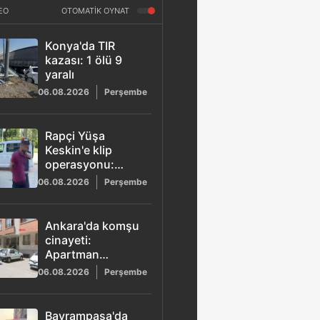
EO
OTOMATİK OYNAT
Konya'da TIR
kazası: 1 ölü 9
yaralı
06.08.2026
Perşembe
Rapçi Yüşa
Keskin'e klip
operasyonu:
Tüfekle poz veren
06.08.2026
Perşembe
4 şüpheli adliyeye
sevk edildi
Ankara'da komşu
cinayeti:
Apartman
yönetici
06.08.2026
Perşembe
yardımcısı Ayhan
Koç tabancayla
vurularak
Bayrampaşa'da