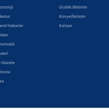
stroloji
Gizlilik Bildirimi
emur
Künye/İletişim
erel Haberler
Kariyer
ideo
tomobil
aleri
-Gazete
phone
ss