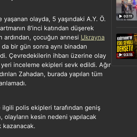
02:11
e yaşanan olayda, 5 yaşındaki A.Y. Ö.
artmanın 8'inci katından düşerek
yın ardından, çocuğun annesi
Ukrayna
) da bir gün sonra aynı binadan
i. Çevredekilerin ihbarı üzerine olay
03:15
 yeri inceleme ekipleri sevk edildi. Ağır
ldırılan Zahadan, burada yapılan tüm
rılamadı.
gili polis ekipleri tarafından geniş
n, olayların kesin nedeni yapılacak
ik kazanacak.