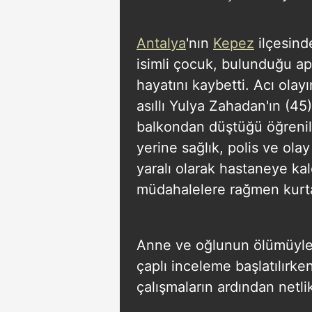
Antalya
'nın
Kepez
ilçesind
isimli çocuk, bulunduğu ap
hayatını kaybetti. Acı ola
asıllı Yulya Zahadan'ın (45
balkondan düştüğü öğrenild
yerine sağlık, polis ve olay
yaralı olarak hastaneye ka
müdahalelere rağmen kurta
Anne ve oğlunun ölümüyle il
çaplı inceleme başlatılırke
çalışmaların ardından netl