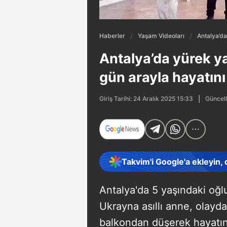
Haberler
Yaşam Videoları
Antalya’da
Antalya’da yürek ya
gün arayla hayatını
Güncell
Giriş Tarihi: 24 Aralık 2025 15:33
Takvim'i Google'a ekleyin,
Antalya'da 5 yaşındaki oğ
Ukrayna asıllı anne, olayd
balkondan düşerek hayatını