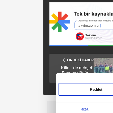
ÖNCEKİ HABER
Kilimli’de dehşet!
Pusuya düşürüp
tüfekle vurdu! 2
kadın hayatını
kaybetti!
Reddet
Rıza