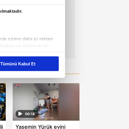
ılmaktadır.
ızda sizlere daha iyi reklam
duğunu ve sizlere en iyi
liyetlerimizi karşılamak
Tümünü Kabul Et
ar gösterilmeyecektir."
çerezler kullanılmaktadır. Bu
u hizmetlerinin sunulması
i ve sizlere yönelik
nılacaktır.
00:18
kin detaylı bilgi için Ayarlar
li
Yasemin Yürük evini