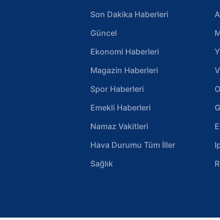
Son Dakika Haberleri
A
Güncel
M
Ekonomi Haberleri
Y
Magazin Haberleri
V
Spor Haberleri
O
Emekli Haberleri
G
Namaz Vakitleri
E
Hava Durumu Tüm İller
I
Sağlık
R