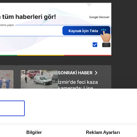
SONRAKİ HABER
İzmir'de feci kaza
kamerada: Lise
öğrencisi genç
yaşam savaşı veriyor
Bilgiler
Reklam Ayarları