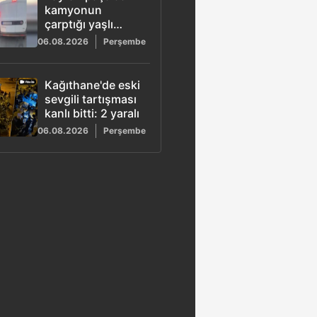
öldürüldü
kamyonun
çarptığı yaşlı
adam hayatını
06.08.2026
Perşembe
kaybetti: Sürücü
gözaltına alındı
Kağıthane'de eski
sevgili tartışması
kanlı bitti: 2 yaralı
06.08.2026
Perşembe