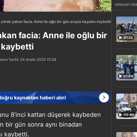
SIRADAKİ VİD
 yürek yakan facia: Anne ile oğlu bir gün arayla hayatını kaybetti
kan facia: Anne ile oğlu bir
01:22
 kaybetti
eme Tarihi: 24 Aralık 2025 15:38
01:09
 doğru kaynaktan haberi alın!
lunu 8'inci kattan düşerek kaybeden
00:40
an bir gün sonra aynı binadan
 kaybetti.