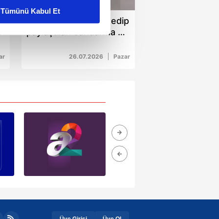
Tümünü Kabul Et
Araç üzerinde dans edip
ar gösterilmeyecektir."
:
paylaştılar: Jandarma 3
kişiyi yakaladı
çerezler kullanılmaktadır. Bu
ar
26.07.2026
Pazar
u hizmetlerinin sunulması
i ve sizlere yönelik
nılacaktır.
kin detaylı bilgi için Ayarlar
ak ve sitemizde ilgili
Üye Girişi
Üye Ol