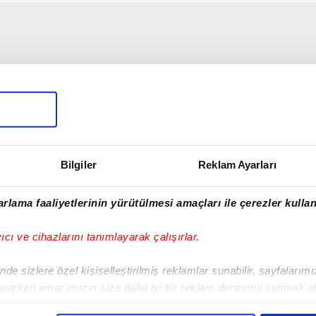
Bilgiler
Reklam Ayarları
rlama faaliyetlerinin yürütülmesi amaçları ile çerezler kullan
yıcı ve cihazlarını tanımlayarak çalışırlar.
de sizlere özel kişiselleştirilmiş reklamlar sunabilir, sayfalarım
aparken amacımızın size daha iyi bir reklam deneyimi sunmak ol
imizden gelen çabayı gösterdiğimizi ve bu noktada, reklamların ma
04:11
01:03