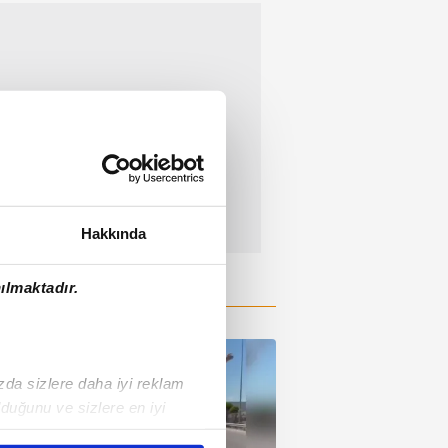
Hakkında
ılmaktadır.
ızda sizlere daha iyi reklam
duğunu ve sizlere en iyi
liyetlerimizi karşılamak
00:09