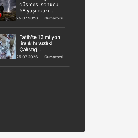
düşmesi sonucu
58 yaşındaki
adam hayatını
25.07.2026
Cumartesi
kaybetti
Fatih'te 12 milyon
liralık hırsızlık!
Çalıştığı
kuyumcuyu
25.07.2026
Cumartesi
soyan şüpheli
yakalandı