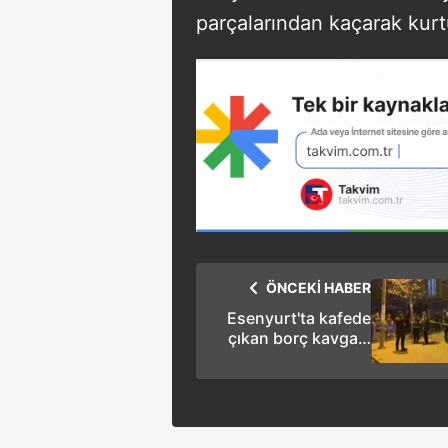
parçalarından kaçarak kurt
ÖNCEKİ HABER
Esenyurt'ta kafede
çıkan borç kavgası
kanlı bitti: 1 ölü