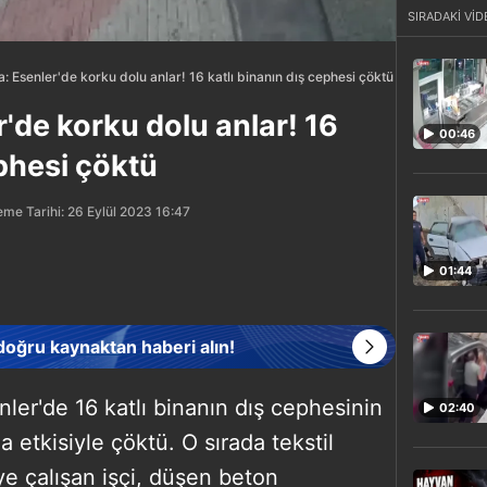
SIRADAKİ VİD
: Esenler'de korku dolu anlar! 16 katlı binanın dış cephesi çöktü
'de korku dolu anlar! 16
00:46
ephesi çöktü
me Tarihi: 26 Eylül 2023 16:47
01:44
 doğru kaynaktan haberi alın!
nler'de 16 katlı binanın dış cephesinin
02:40
da etkisiyle çöktü. O sırada tekstil
e çalışan işçi, düşen beton