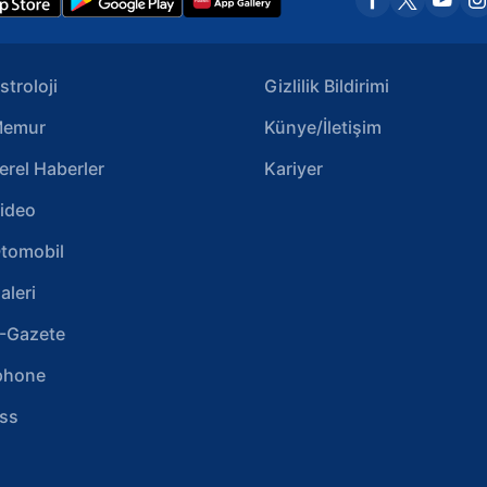
stroloji
Gizlilik Bildirimi
emur
Künye/İletişim
erel Haberler
Kariyer
ideo
tomobil
aleri
-Gazete
phone
ss