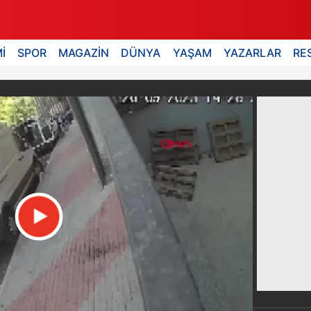
İ
SPOR
MAGAZİN
DÜNYA
YAŞAM
YAZARLAR
RE