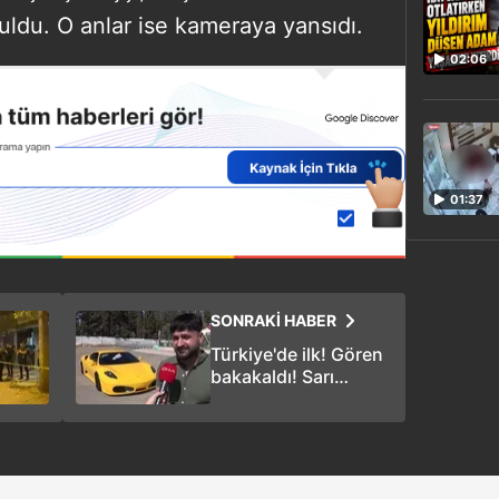
uldu. O anlar ise kameraya yansıdı.
02:06
01:37
SONRAKİ HABER
Türkiye'de ilk! Gören
bakakaldı! Sarı
Ferrariye air
süspansiyon taktı!
''Bunu yapamazsın''