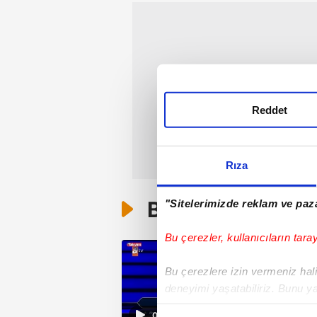
Reddet
Rıza
Bunlar da Var
"Sitelerimizde reklam ve paza
Bu çerezler, kullanıcıların tara
Bu çerezlere izin vermeniz halin
deneyimi yaşatabiliriz. Bunu y
içerikleri sunabilmek adına el
03:36