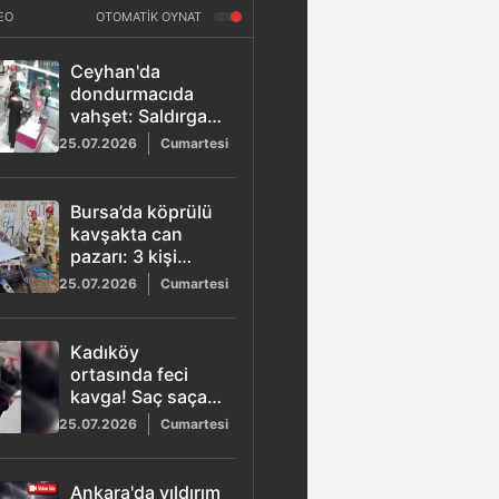
EO
OTOMATİK OYNAT
Ceyhan'da
dondurmacıda
vahşet: Saldırgan
telefondakine el
25.07.2026
Cumartesi
sallayıp ateş etti
Bursa’da köprülü
kavşakta can
pazarı: 3 kişi
hayatını kaybetti
25.07.2026
Cumartesi
Kadıköy
ortasında feci
kavga! Saç saça
tekme tokat
25.07.2026
Cumartesi
birbirlerine girdiler
Ankara'da yıldırım