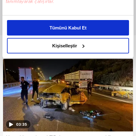
tanımlayarak çalışırlar.
Bu çerezlere izin vermeniz halinde sizlere özel
kişiselleştirilmiş reklamlar sunabilir, sayfalarımızda sizlere
Tümünü Kabul Et
daha iyi reklam deneyimi yaşatabiliriz. Bunu yaparken
amacımızın size daha iyi bir reklam deneyimi sunmak
olduğunu ve sizlere en iyi içerikleri sunabilmek adına
Kişiselleştir
Bunlar da Var
elimizden gelen çabayı gösterdiğimizi ve bu noktada,
reklamların maliyetlerimizi karşılamak noktasında tek gelir
kalemimiz olduğunu sizlere hatırlatmak isteriz.
Her halükârda, kullanıcılar, bu çerezlere izin vermedikleri
takdirde, kullanıcılara hedefli reklamlar
gösterilmeyecektir."
Sizlere daha iyi bir hizmet sunabilmek için İnternet
Sitemizde kendimize ve üçüncü kişilere ait çerezler
03:35
kullanılmaktadır. Bu çerezler vasıtasıyla çeşitli kişisel
verileriniz işlenmekte olup gerekli olan çerezler bilgi