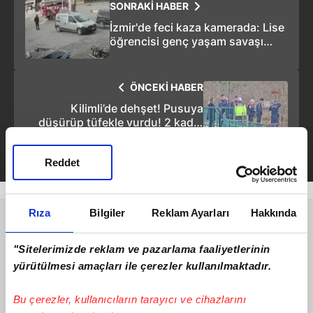
SONRAKİ HABER
İzmir'de feci kaza kamerada: Lise
öğrencisi genç yaşam savaşı
veriyor
ÖNCEKİ HABER
Kilimli’de dehşet! Pusuya
düşürüp tüfekle vurdu! 2 kadın
hayatını kaybetti!
Reddet
Rıza
Bilgiler
Reklam Ayarları
Hakkında
"Sitelerimizde reklam ve pazarlama faaliyetlerinin
yürütülmesi amaçları ile çerezler kullanılmaktadır.
Bu çerezler, kullanıcıların tarayıcı ve cihazlarını