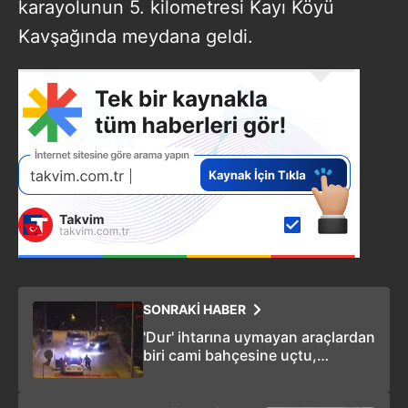
karayolunun 5. kilometresi Kayı Köyü
Kavşağında meydana geldi.
SONRAKİ HABER
'Dur' ihtarına uymayan araçlardan
biri cami bahçesine uçtu,
diğerinde 9 göçmen yakalandı