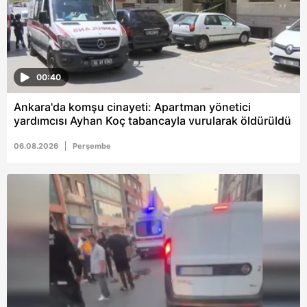
hazırlanmış Aydınlatma Metnimizi okumak ve sitemizde
ilgili mevzuata uygun olarak kullanılan çerezlerle ilgili bilgi
almak için lütfen
tıklayınız
.
00:40
Ankara'da komşu cinayeti: Apartman yönetici
yardımcısı Ayhan Koç tabancayla vurularak öldürüldü
06.08.2026
Perşembe