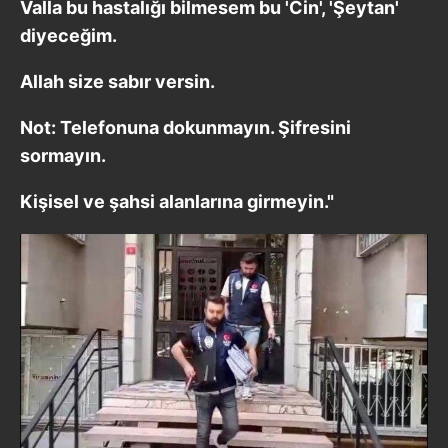
Valla bu hastalığı bilmesem bu 'Cin', 'Şeytan'
6698 sayılı Kişisel Verilerin Korunması Kanunu uyarınca
diyeceğim.
hazırlanmış Aydınlatma Metnimizi okumak ve sitemizde
ilgili mevzuata uygun olarak kullanılan çerezlerle ilgili bilgi
Allah size sabır versin.
almak için lütfen
tıklayınız
.
Not: Telefonuna dokunmayın. Şifresini
sormayın.
Kişisel ve şahsi alanlarına girmeyin."