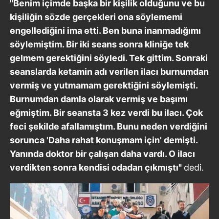
"Benim içimde başka bir kişilik olduğunu ve bu
kişiliğin sözde gerçekleri ona söylememi
engellediğini ima etti. Ben buna inanmadığımı
söylemiştim. Bir iki seans sonra kliniğe tek
gelmem gerektiğini söyledi. Tek gittim. Sonraki
seanslarda ketamin adı verilen ilacı burnumdan
vermiş ve yutmamam gerektiğini söylemişti.
Burnumdan damla olarak vermiş ve başımı
eğmiştim. Bir seansta 3 kez verdi bu ilacı. Çok
feci şekilde afallamıştım. Bunu neden verdiğini
sorunca 'Daha rahat konuşmam için' demişti.
Yanında doktor bir çalışan daha vardı. O ilacı
verdikten sonra kendisi odadan çıkmıştı"
dedi.