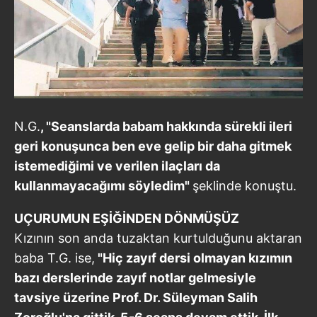
N.G.
, "Seanslard
a babam hakkında sürekli ileri
geri konuşunca ben eve gelip bir daha gitmek
istemediğimi ve verilen ilaçları da
kullanmayacağımı söyledim"
şeklinde konuştu.
UÇURUMUN EŞİĞİNDEN DÖNMÜŞÜZ
Kızının son anda tuzaktan kurtulduğunu aktaran
baba T.G. ise,
"Hiç zayıf dersi olmayan kızımın
bazı derslerinde zayıf notlar gelmesiyle
tavsiye üzerine Prof. Dr. Süleyman Salih