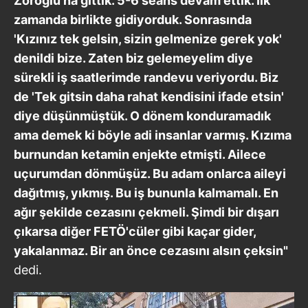
Zoroğlu'na gittik. 5-6 seans devam ettik. İlk
zamanda birlikte gidiyorduk. Sonrasında
'Kızınız tek gelsin, sizin gelmenize gerek yok'
denildi bize. Zaten biz gelemeyelim diye
sürekli iş saatlerimde randevu veriyordu. Biz
de 'Tek gitsin daha rahat kendisini ifade etsin'
diye düşünmüştük. O dönem konduramadık
ama demek ki böyle adi insanlar varmış. Kızıma
burnundan ketamin enjekte etmişti. Ailece
uçurumdan dönmüşüz. Bu adam onlarca aileyi
dağıtmış, yıkmış. Bu iş bununla kalmamalı. En
ağır şekilde cezasını çekmeli. Şimdi bir dışarı
çıkarsa diğer FETÖ'cüler gibi kaçar gider,
yakalanmaz. Bir an önce cezasını alsın çeksin"
dedi.