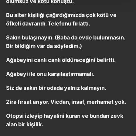
olumsuz ve kötü konuştu.
Her halükârda, kullanıcılar, bu çerezlere izin vermedikleri
takdirde, kullanıcılara hedefli reklamlar
Bu alter kişiliği çağırdığımızda çok kötü ve
gösterilmeyecektir."
öfkeli davrandı. Telefonu fırlattı.
Sizlere daha iyi bir hizmet sunabilmek için İnternet
Sakın bulaşmayın. (Baba da evde bulunmasın.
Sitemizde kendimize ve üçüncü kişilere ait çerezler
Bir bildiğim var da söyledim.)
kullanılmaktadır. Bu çerezler vasıtasıyla çeşitli kişisel
verileriniz işlenmekte olup gerekli olan çerezler bilgi
Ağabeyini canlı canlı öldüreceğini belirtti.
toplumu hizmetlerinin sunulması amacıyla
kullanılmaktadır. Diğer çerezler, sitemizin daha işlevsel
Ağabeyi ile onu karşılaştırmamalı.
kılınması ve kişiselleştirilmesi ve sizlere yönelik
reklam/pazarlama faaliyetlerinin yapılması, amaçlarıyla
Siz de sakın bir odada yalnız kalmayın.
sınırlı olarak açık rızanız dahilinde kullanılacaktır.
Zira fırsat arıyor. Vicdan, insaf, merhamet yok.
Çerezlere ilişkin tercihlerinizi aşağıda yer alan panel
vasıtasıyla belirleyebilirsiniz. Çerezlere ilişkin detaylı bilgi
Otopsi izleyip hayalini kuran ve bundan zevk
için Ayarlar butonuna tıklayabilir,
Çerez Bilgilendirme
alan bir kişilik.
Metnimizi
ziyaret edebilirsiniz.