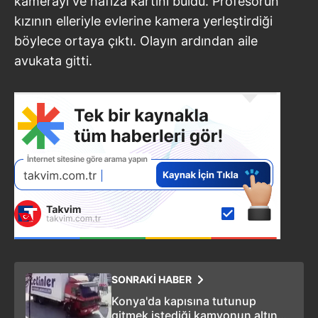
kamerayı ve hafıza kartını buldu. Profesörün
kızının elleriyle evlerine kamera yerleştirdiği
böylece ortaya çıktı. Olayın ardından aile
avukata gitti.
SONRAKİ HABER
Konya'da kapısına tutunup
gitmek istediği kamyonun altında