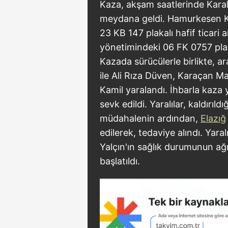
Kaza, akşam saatlerinde Kara
meydana geldi. Hamurkesen Kö
23 KB 147 plakalı hafif ticari
yönetimindeki 06 FK 0757 plakal
Kazada sürücülerle birlikte, a
ile Ali Rıza Düven, Karaçan M
Kamil yaralandı. İhbarla kaza y
sevk edildi. Yaralılar, kaldırıl
müdahalenin ardından,
Elazığ
edilerek, tedaviye alındı. Yara
Yalçın'ın sağlık durumunun ağır
başlatıldı.