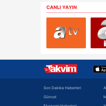
mevzuata uygun olarak kullanılan
CANLI YAYIN
Son Dakika Haberleri
A
Güncel
M
Ekonomi Haberleri
Y