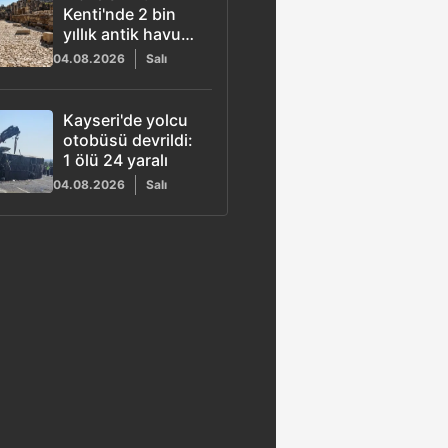
Kenti'nde 2 bin
yıllık antik havuz
restore edildi
04.08.2026
Salı
Kayseri'de yolcu
otobüsü devrildi:
1 ölü 24 yaralı
04.08.2026
Salı