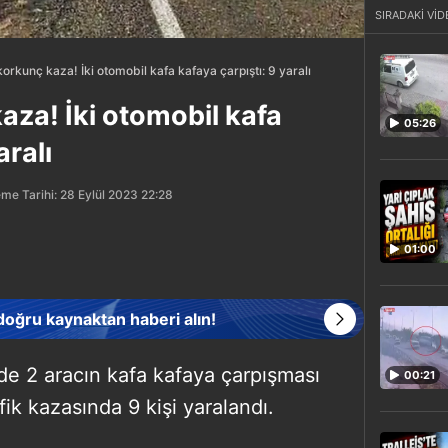
SIRADAKİ VİD
korkunç kaza! İki otomobil kafa kafaya çarpıştı: 9 yaralı
aza! İki otomobil kafa
05:26
aralı
me Tarihi: 28 Eylül 2023 22:28
01:00
 doğru kaynaktan haberi alın!
nde 2 aracın kafa kafaya çarpışması
00:21
k kazasında 9 kişi yaralandı.