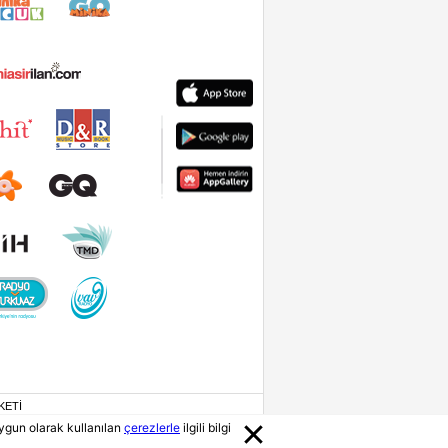
KETİ
ygun olarak kullanılan
çerezlerle
ilgili bilgi