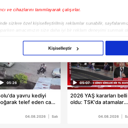
yıcı ve cihazlarını tanımlayarak çalışırlar.
de sizlere özel kişiselleştirilmiş reklamlar sunabilir, sayfalarım
aparken amacımızın size daha iyi bir reklam deneyimi sunmak ol
imizden gelen çabayı gösterdiğimizi ve bu noktada, reklamların ma
olduğunu sizlere hatırlatmak isteriz.
Kişiselleştir
çerezlere izin vermedikleri takdirde, kullanıcılara hedefli reklaml
abilmek için İnternet Sitemizde kendimize ve üçüncü kişilere ait 
isel verileriniz işlenmekte olup gerekli olan çerezler bilgi toplum
05:26
05:07
 çerezler, sitemizin daha işlevsel kılınması ve kişiselleştirilmes
 yapılması, amaçlarıyla sınırlı olarak açık rızanız dahilinde kulla
olu'da yavru kediyi
2026 YAŞ kararları belli
oğarak telef eden cani
oldu: TSK'da atamalar
aşağıda yer alan panel vasıtasıyla belirleyebilirsiniz. Çerezlere iliş
amera kaydında
ve görev süresi
lgilendirme Metnimizi
ziyaret edebilirsiniz.
uzatmaları
04.08.2026
Salı
04.08.2026
Sa
Korunması Kanunu uyarınca hazırlanmış Aydınlatma Metnimizi okum