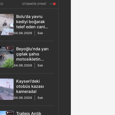
EO
OTOMATİK OYNAT
Bolu'da yavru
kediyi boğarak
telef eden cani
kamera kaydında
04.08.2026
Salı
Beyoğlu'nda yarı
çıplak şahıs
motosikletin
önüne atladı ve
04.08.2026
Salı
meydan dayağı
yedi
Kayseri'deki
otobüs kazası
kamerada!
04.08.2026
Salı
Tralleis Antik