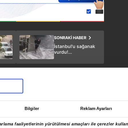
SONRAKİ HABER
İstanbul'u sağanak
vurdu!
Gaziosmanpaşa'da
sele kapılan kadın
sürüklendi
Bilgiler
Reklam Ayarları
rlama faaliyetlerinin yürütülmesi amaçları ile çerezler kullan