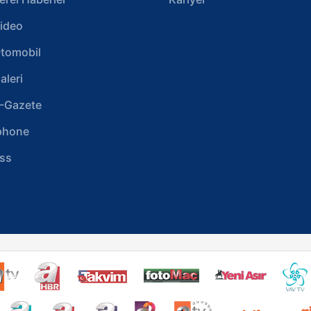
ideo
tomobil
aleri
-Gazete
phone
ss