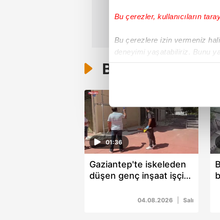
Bu çerezler, kullanıcıların tara
Bu çerezlere izin vermeniz halin
deneyimi yaşatabiliriz. Bunu y
içerikleri sunabilmek adına el
Bunlar da Var
noktasında tek gelir kalemimiz 
Her halükârda, kullanıcılar, bu 
Sizlere daha iyi bir hizmet sun
çerezler vasıtasıyla çeşitli kiş
01:36
amacıyla kullanılmaktadır. Diğer
reklam/pazarlama faaliyetlerinin
Gaziantep'te iskeleden
B
düşen genç inşaat işçisi
b
Çerezlere ilişkin tercihlerinizi 
hayatını kaybetti
k
butonuna tıklayabilir,
Çerez Bi
04.08.2026
Salı
6698 sayılı Kişisel Verilerin 