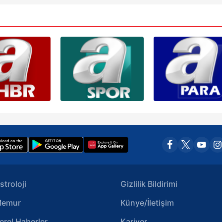
 çerezlerle ilgili bilgi almak için lütfen
tıklayınız
.
stroloji
Gizlilik Bildirimi
emur
Künye/İletişim
erel Haberler
Kariyer