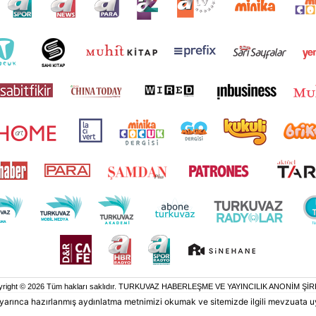
yright © 2026 Tüm hakları saklıdır. TURKUVAZ HABERLEŞME VE YAYINCILIK ANONİM ŞİR
 uyarınca hazırlanmış aydınlatma metnimizi okumak ve sitemizde ilgili mevzuata u