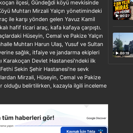
koçan ilçesi, Gündeğdi köyü mevkisinde
yü Muhtarı Mirzali Yalçın yönetimindeki
00:27
 araç ile karşı yönden gelen Yavuz Kamil
ı hafif ticari araç, kafa kafaya çarpıştı.
raçlardaki Hüseyin, Cemal ve Pakize Yalçın
ahalle Muhtarı Harun Ulaş, Yusuf ve Sultan
erine sağlık, itfaiye ve jandarma ekipleri
00:19
dığı Karakoçan Devlet Hastanesi'ndeki ilk
Fethi Sekin Şehir Hastanesi'ne sevk
lılardan Mirzali, Hüseyin, Cemal ve Pakize
 olduğu belirtilirken, kazayla ilgili inceleme