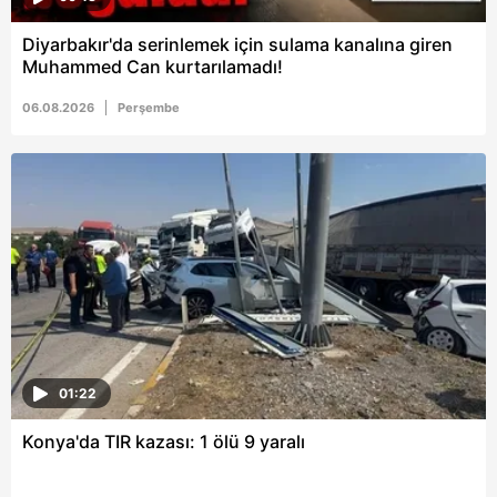
vasıtasıyla belirleyebilirsiniz. Çerezlere ilişkin detaylı bilgi
Diyarbakır'da serinlemek için sulama kanalına giren
için Ayarlar butonuna tıklayabilir,
Çerez Bilgilendirme
Muhammed Can kurtarılamadı!
Metnimizi
ziyaret edebilirsiniz.
06.08.2026
Perşembe
6698 sayılı Kişisel Verilerin Korunması Kanunu uyarınca
hazırlanmış Aydınlatma Metnimizi okumak ve sitemizde
ilgili mevzuata uygun olarak kullanılan çerezlerle ilgili bilgi
almak için lütfen
tıklayınız
.
01:22
Konya'da TIR kazası: 1 ölü 9 yaralı