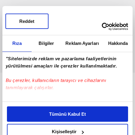
Reddet
Rıza
Bilgiler
Reklam Ayarları
Hakkında
"Sitelerimizde reklam ve pazarlama faaliyetlerinin
yürütülmesi amaçları ile çerezler kullanılmaktadır.
Bu çerezler, kullanıcıların tarayıcı ve cihazlarını
Bunlar da Var
tanımlayarak çalışırlar.
Bu çerezlere izin vermeniz halinde sizlere özel
kişiselleştirilmiş reklamlar sunabilir, sayfalarımızda sizlere
Tümünü Kabul Et
daha iyi reklam deneyimi yaşatabiliriz. Bunu yaparken
amacımızın size daha iyi bir reklam deneyimi sunmak
olduğunu ve sizlere en iyi içerikleri sunabilmek adına
Kişiselleştir