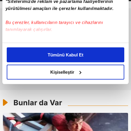
"Sitelerimizde reklam ve pazarlama faaliyetlerinin
yürütülmesi amaçları ile çerezler kullanılmaktadır.
Bu çerezler, kullanıcıların tarayıcı ve cihazlarını
tanımlayarak çalışırlar.
Bu çerezlere izin vermeniz halinde sizlere özel
kişiselleştirilmiş reklamlar sunabilir, sayfalarımızda sizlere
Tümünü Kabul Et
daha iyi reklam deneyimi yaşatabiliriz. Bunu yaparken
amacımızın size daha iyi bir reklam deneyimi sunmak
olduğunu ve sizlere en iyi içerikleri sunabilmek adına
Kişiselleştir
elimizden gelen çabayı gösterdiğimizi ve bu noktada,
reklamların maliyetlerimizi karşılamak noktasında tek gelir
kalemimiz olduğunu sizlere hatırlatmak isteriz.
Bunlar da Var
Her halükârda, kullanıcılar, bu çerezlere izin vermedikleri
takdirde, kullanıcılara hedefli reklamlar
gösterilmeyecektir."