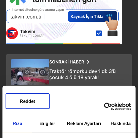
SONRAKİ HABER
Traktör römorku devrildi: 3'ü
çocuk 4 ölü 18 yaralı!
ÖNCEKİ HABER
Reddet
Son dakika: İstanbul Üniversitesi
Çapa Tıp Fakültesi'nde yangın
paniği
Rıza
Bilgiler
Reklam Ayarları
Hakkında