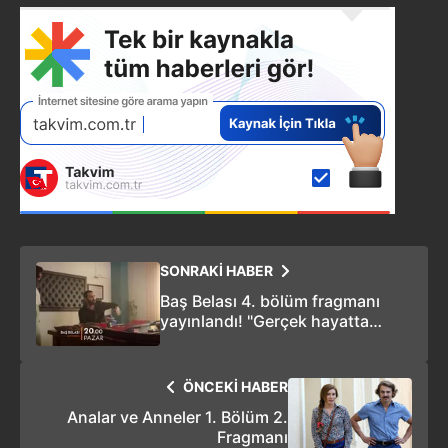
SONRAKİ HABER
Baş Belası 4. bölüm fragmanı
yayınlandı! "Gerçek hayatta
tesadüf diye bir şey var, peki
Cinayet Büro'da?"
ÖNCEKİ HABER
Analar ve Anneler 1. Bölüm 2.
Fragmanı