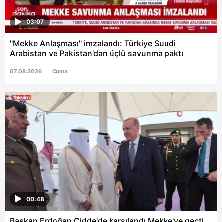
ilgili mevzuata uygun olarak kullanılan çerezlerle ilgili bilgi
almak için lütfen
tıklayınız
.
03:07
"Mekke Anlaşması" imzalandı: Türkiye Suudi
Arabistan ve Pakistan’dan üçlü savunma paktı
07.08.2026
Cuma
00:48
Başkan Erdoğan Cidde'de karşılandı Mekke'ye geçti