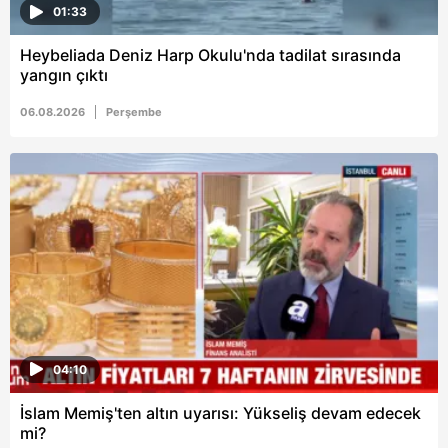
01:33
almak için lütfen
tıklayınız
.
Heybeliada Deniz Harp Okulu'nda tadilat sırasında
yangın çıktı
06.08.2026
Perşembe
04:10
İslam Memiş'ten altın uyarısı: Yükseliş devam edecek
mi?