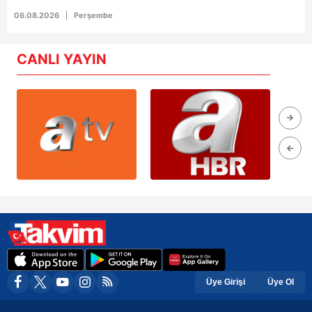
06.08.2026
Perşembe
CANLI YAYIN
Üye Girişi
Üye Ol